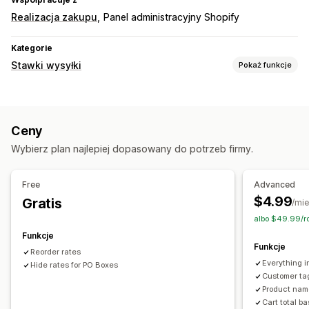
Realizacja zakupu
Panel administracyjny Shopify
Kategorie
Stawki wysyłki
Pokaż funkcje
Obliczanie stawek
Stała opłata
Na podstawie przewoźnika
Ceny
Na podstawie klienta
Na podstawie wymiarów
Wybierz plan najlepiej dopasowany do potrzeb firmy.
Na podstawie odległości
Na podstawie produktu
Na podstawie ilości
Na podstawie wagi
Kod pocztowy
Free
Advanced
Łączenie stawek
Do wielu stref
Z wielu miejsc nadania
$4.99
Gratis
/mie
Dostosowanie
albo $49.99/r
Ograniczenia skrytek pocztowych
Ukryj stawki
Funkcje
Funkcje
Zmień kolejność stawek
Reguły niestandardowe
Reorder rates
Everything i
Hide rates for PO Boxes
Customer ta
Product nam
Cart total b