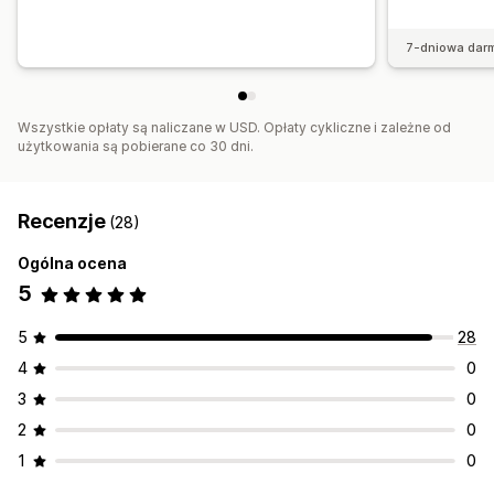
7-dniowa dar
Wszystkie opłaty są naliczane w USD. Opłaty cykliczne i zależne od
użytkowania są pobierane co 30 dni.
Recenzje
(28)
Ogólna ocena
5
5
28
4
0
3
0
2
0
1
0