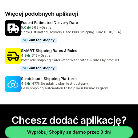
Więcej podobnych aplikacji
Essent Estimated Delivery Date
na 5 gwiazdek
5,0
(863)
•
Gratis
Łączna liczba recenzji: 863
Show Estimated Delivery Date Plus Shipping Time (EDD/ETA)
Built for Shopify
SMART Shipping Rates & Rules
na 5 gwiazdek
4,9
(313)
•
Gratis
Łączna liczba recenzji: 313
Postcode shipping calculator to set rates & rules by product
Built for Shopify
Sendcloud | Shipping Platform
na 5 gwiazdek
4,6
(477)
•
Bezpłatny plan jest dostępny
Łączna liczba recenzji: 477
Easy shipping automation to help your business grow.
Chcesz dodać aplikację?
Wypróbuj Shopify za darmo przez 3 dni