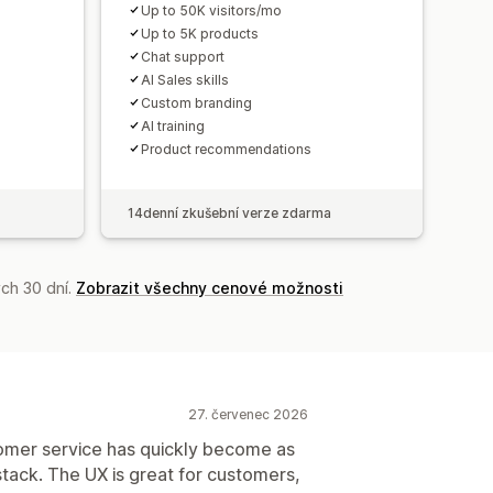
Up to 50K visitors/mo
Up to 5K products
Chat support
AI Sales skills
Custom branding
AI training
Product recommendations
14denní zkušební verze zdarma
ch 30 dní.
Zobrazit všechny cenové možnosti
27. červenec 2026
tomer service has quickly become as
tack. The UX is great for customers,