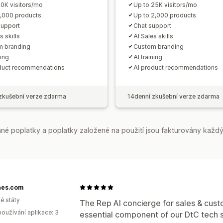
10K visitors/mo
Up to 25K visitors/mo
1,000 products
Up to 2,000 products
support
Chat support
s skills
AI Sales skills
m branding
Custom branding
ning
AI training
duct recommendations
AI product recommendations
zkušební verze zdarma
14denní zkušební verze zdarma
é poplatky a poplatky založené na použití jsou fakturovány každý
nes.com
é státy
The Rep AI concierge for sales & cus
oužívání aplikace: 3
essential component of our DtC tech s