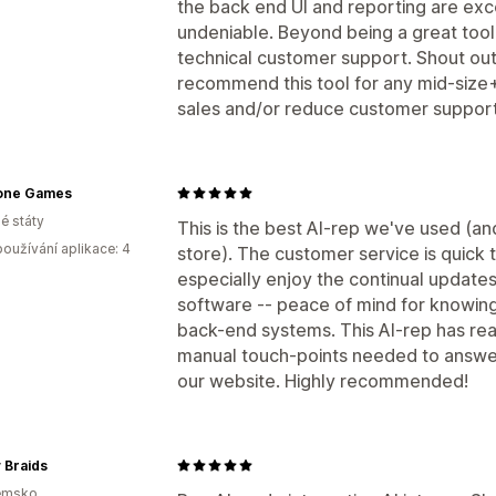
the back end UI and reporting are excel
undeniable. Beyond being a great too
technical customer support. Shout out 
recommend this tool for any mid-size+
sales and/or reduce customer support 
one Games
é státy
This is the best AI-rep we've used (an
oužívání aplikace: 4
store). The customer service is quick t
especially enjoy the continual updates
software -- peace of mind for knowing
back-end systems. This AI-rep has rea
manual touch-points needed to answer
our website. Highly recommended!
y Braids
emsko