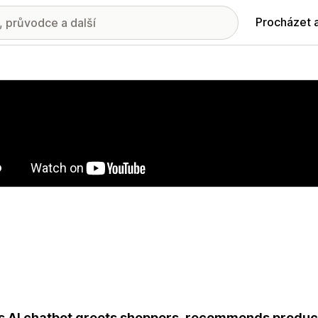
Procházet 
ie propagovaných obrázků
s AI chatbot greets shoppers, recommends produ