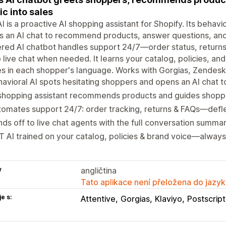
fic into sales
I is a proactive AI shopping assistant for Shopify. Its behav
s an AI chat to recommend products, answer questions, an
ed AI chatbot handles support 24/7—order status, returns
o live chat when needed. It learns your catalog, policies, an
es in each shopper's language. Works with Gorgias, Zendesk,
avioral AI spots hesitating shoppers and opens an AI chat t
 shopping assistant recommends products and guides shopp
omates support 24/7: order tracking, returns & FAQs—defle
ds off to live chat agents with the full conversation summa
 AI trained on your catalog, policies & brand voice—alway
y
angličtina
Tato aplikace není přeložena do jazyk
e s:
Attentive
Gorgias
Klaviyo
Postscript