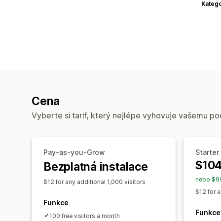
Katego
Cena
Vyberte si tarif, který nejlépe vyhovuje vašemu po
Pay-as-you-Grow
Starter
$10
Bezplatná instalace
nebo $99
$12 for any additional 1,000 visitors
$12 for a
Funkce
Funkce
100 free visitors a month