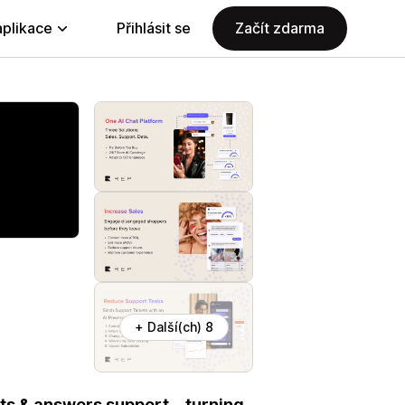
aplikace
Přihlásit se
Začít zdarma
+ Další(ch) 8
cts & answers support—turning