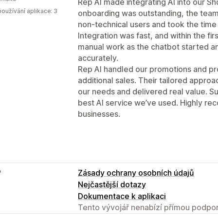
Rep AI made integrating AI into our Sh
oužívání aplikace: 3
onboarding was outstanding, the team
non‑technical users and took the time 
Integration was fast, and within the fi
manual work as the chatbot started a
accurately.
Rep AI handled our promotions and pro
additional sales. Their tailored approa
our needs and delivered real value. S
best AI service we’ve used. Highly 
businesses.
e
Zásady ochrany osobních údajů
Nejčastější dotazy
Dokumentace k aplikaci
Tento vývojář nenabízí přímou podpor