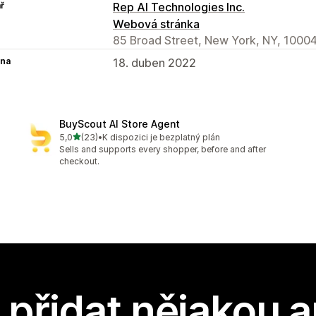
ř
Rep AI Technologies Inc.
Webová stránka
85 Broad Street, New York, NY, 10004
na
18. duben 2022
BuyScout AI Store Agent
z 5 hvězd
5,0
(23)
•
K dispozici je bezplatný plán
Celkový počet recenzí: 23
Sells and supports every shopper, before and after
checkout.
přidat nějakou a