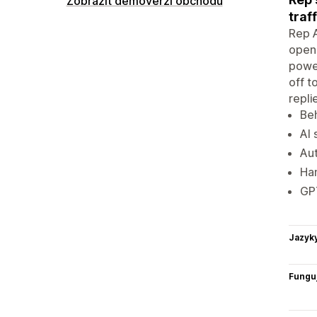
Zobrazit demoverzi obchodu
traf
Rep A
open
power
off t
repli
Beh
AI
Aut
Han
GPT
Jazyk
Funguj