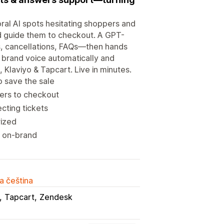
ioral AI spots hesitating shoppers and
d guide them to checkout. A GPT-
, cancellations, FAQs—then hands
d brand voice automatically and
 Klaviyo & Tapcart. Live in minutes.
o save the sale
ers to checkout
cting tickets
rized
s on-brand
a čeština
Tapcart
Zendesk