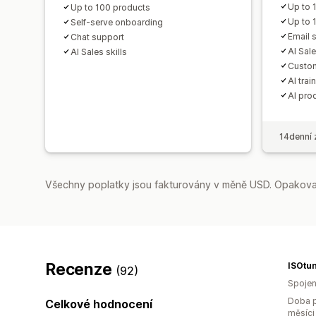
Up to 
Up to 100 products
Up to 
Self-serve onboarding
Email 
Chat support
AI Sale
AI Sales skills
Custo
AI trai
AI pro
14denní 
Všechny poplatky jsou fakturovány v měně USD. Opakovan
Recenze
ISOtu
(92)
Spojen
Doba p
Celkové hodnocení
měsíci