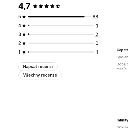
4,7
5
88
4
1
3
2
2
0
Capst
1
1
Spojen
Doba p
Napsat recenzi
měsíci
Všechny recenze
Infinit
Nizoz