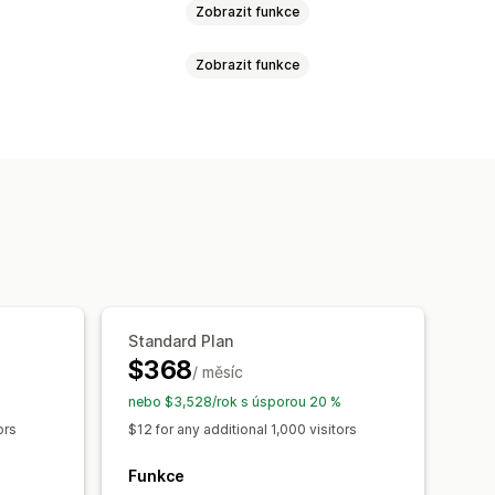
Zobrazit funkce
Zobrazit funkce
ý chat
Více jazyků
ce produktu
Automaticky otevíraná okna
obírku
Slevy
Nejčastější dotazy
hlé odpovědi
Žádosti o recenze
g
Upselling
kty
Často nakupované společně
ocí AI
 chatu
Otevírací doba
Standard Plan
ní chatu
Toky chatu
Avatar agenta
$368
/ měsíc
ní poměry
Výkonnost doporučení
%
nebo $3,528/rok s úsporou 20 %
týře
ors
$12 for any additional 1,000 visitors
Funkce