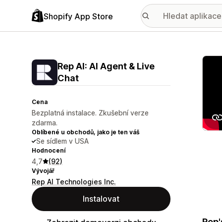
Shopify App Store
Galer
Rep AI: AI Agent & Live
Chat
Cena
Bezplatná instalace. Zkušební verze
zdarma.
Oblíbené u obchodů, jako je ten váš
Se sídlem v USA
Hodnocení
4,7
(92)
Vývojář
Rep AI Technologies Inc.
Instalovat
Rep'