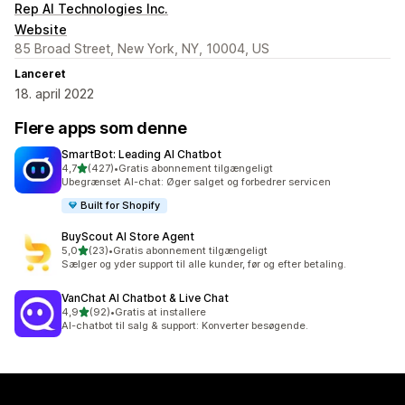
Rep AI Technologies Inc.
Website
85 Broad Street, New York, NY, 10004, US
Lanceret
18. april 2022
Flere apps som denne
SmartBot: Leading AI Chatbot
ud af 5 stjerner
4,7
(427)
•
Gratis abonnement tilgængeligt
427 anmeldelser i alt
Ubegrænset AI-chat: Øger salget og forbedrer servicen
Built for Shopify
BuyScout AI Store Agent
ud af 5 stjerner
5,0
(23)
•
Gratis abonnement tilgængeligt
23 anmeldelser i alt
Sælger og yder support til alle kunder, før og efter betaling.
VanChat AI Chatbot & Live Chat
ud af 5 stjerner
4,9
(92)
•
Gratis at installere
92 anmeldelser i alt
AI-chatbot til salg & support: Konverter besøgende.