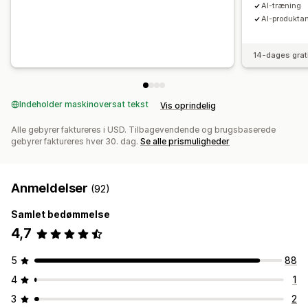
AI-træning
AI-produkta
14-dages grat
Indeholder maskinoversat tekst
Vis oprindelig
Alle gebyrer faktureres i USD. Tilbagevendende og brugsbaserede
gebyrer faktureres hver 30. dag.
Se alle prismuligheder
Anmeldelser
(92)
Samlet bedømmelse
4,7
5
88
4
1
3
2