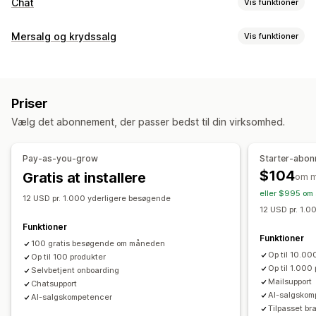
Chat
Vis funktioner
Beskeder i realtid
Mersalg og krydssalg
Vis funktioner
Chatbotter med kunstig intelligens
Livechat
Chat via mail
Tilpasning
Flere sprog
Kundeindblik
Mersalg i indkøbskurv
Mersalg på produktside
Automatiske svar
Priser
Takkeside med mersalg
Pop op-vinduer
Flere sprog
Gendannelse af indkøbskurv
Verificering af efterkrav
Vælg det abonnement, der passer bedst til din virksomhed.
Tilbud og anbefalinger
Rabatter
Ofte stillede spørgsmål
Hilsner
Produkttilføjelser
Produktanbefalinger
Ofte købt sammen
Produktanbefalinger
Hurtige svar
Pay-as-you-grow
Starter-abo
Niveauinddelte rabatter
Anmodninger om anmeldelser
Ordreopdateringer
$104
Gratis at installere
om 
Anbefalinger med kunstig intelligens
Krydssalg
Mersalg
eller $995 om 
12 USD pr. 1.000 yderligere besøgende
12 USD pr. 1.0
Analyser
Tilpasning
Funktioner
A/B-test
Klikrater
Konverteringsrater
Anbefalet ydeevne
Farve og skrifttype
Emojis og klistermærker
Chatvindue
Funktioner
100 gratis besøgende om måneden
Forslag til optimering
Ydeevne af tragt
Åbningstider
Velkomsthilsner
Chatknapper
Chattildeling
Op til 10.0
Op til 100 produkter
Op til 1.000
Chatflows
Selvbetjent onboarding
Agentavatar
Mailsupport
Chatsupport
AI-salgskom
AI-salgskompetencer
Tilpasset br