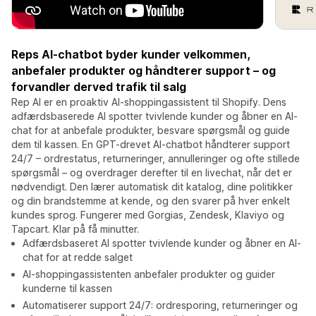
Reps AI-chatbot byder kunder velkommen,
anbefaler produkter og håndterer support – og
forvandler derved trafik til salg
Rep AI er en proaktiv AI-shoppingassistent til Shopify. Dens
adfærdsbaserede AI spotter tvivlende kunder og åbner en AI-
chat for at anbefale produkter, besvare spørgsmål og guide
dem til kassen. En GPT-drevet AI-chatbot håndterer support
24/7 – ordrestatus, returneringer, annulleringer og ofte stillede
spørgsmål – og overdrager derefter til en livechat, når det er
nødvendigt. Den lærer automatisk dit katalog, dine politikker
og din brandstemme at kende, og den svarer på hver enkelt
kundes sprog. Fungerer med Gorgias, Zendesk, Klaviyo og
Tapcart. Klar på få minutter.
Adfærdsbaseret AI spotter tvivlende kunder og åbner en AI-
chat for at redde salget
AI-shoppingassistenten anbefaler produkter og guider
kunderne til kassen
Automatiserer support 24/7: ordresporing, returneringer og