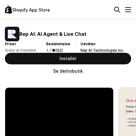
Shopify App Store
Rep AI: AI Agent & Live Chat
Priser
Bedømmelse
Udvikler
Gratis at installere
4,7
(92)
Rep AI Technologies Inc.
Installér
Se demobutik