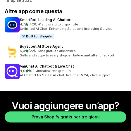
18 aprile 2022
Altre app come questa
SmartBot: Leading AI Chatbot
stelle su 5
4,7
(428)
•
Piano gratuito disponibile
428 recensioni totali
Unlimited AI Chat: Enhancing Sales and Improving Service
Built for Shopify
BuyScout AI Store Agent
stelle su 5
5,0
(22)
•
Piano gratuito disponibile
22 recensioni totali
Sells and supports every shopper, before and after checkout.
VanChat AI Chatbot & Live Chat
stelle su 5
4,9
(92)
•
Installazione gratuita
92 recensioni totali
AI Chatbot for Sales: AI chat, live chat & 24/7 live support.
Vuoi aggiungere un’app?
Prova Shopify gratis per tre giorni