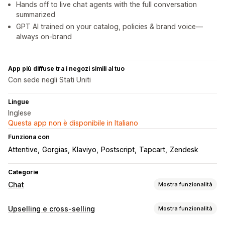
Hands off to live chat agents with the full conversation
summarized
GPT AI trained on your catalog, policies & brand voice—
always on-brand
App più diffuse tra i negozi simili al tuo
Con sede negli Stati Uniti
Lingue
Inglese
Questa app non è disponibile in Italiano
Funziona con
Attentive
Gorgias
Klaviyo
Postscript
Tapcart
Zendesk
Categorie
Chat
Mostra funzionalità
Messaggistica in tempo reale
Upselling e cross-selling
Mostra funzionalità
Chatbot basato sull’IA
Live Chat
Chat tramite email