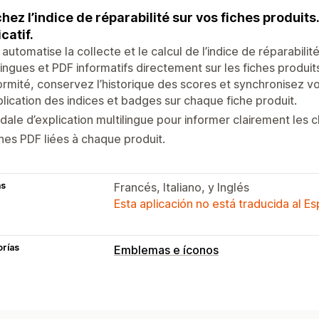
chez l’indice de réparabilité sur vos fiches produit
catif.
 automatise la collecte et le calcul de l’indice de réparabilit
lingues et PDF informatifs directement sur les fiches produit
rmité, conservez l’historique des scores et synchronisez vo
lication des indices et badges sur chaque fiche produit.
ale d’explication multilingue pour informer clairement les cl
hes PDF liées à chaque produit.
as
Francés, Italiano, y Inglés
Esta aplicación no está traducida al E
orías
Emblemas e íconos
Tipos de íconos
Características del producto
Confian