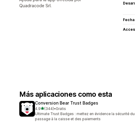
Desarr
Quadracode Srl.
Fecha
Acceso
Más aplicaciones como esta
Conversion Bear Trust Badges
de 5 estrellas
4.9
(344)
•
Gratis
344 reseñas en total
Ultimate Trust Badges : mettez en évidence la sécurité du
passage à la caisse et des paiements