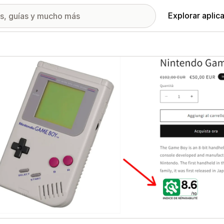
Explorar aplic
ía de imágenes destacadas