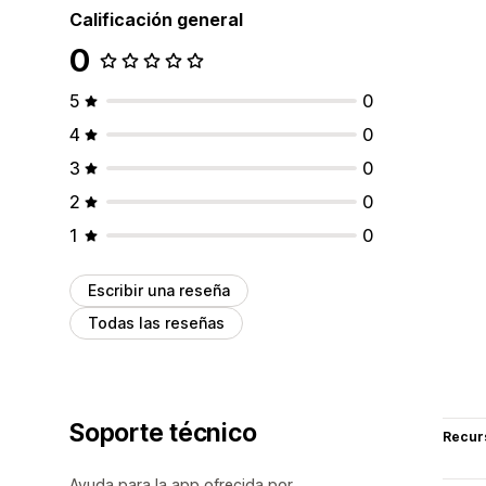
Calificación general
0
5
0
4
0
3
0
2
0
1
0
Escribir una reseña
Todas las reseñas
Soporte técnico
Recur
Ayuda para la app ofrecida por