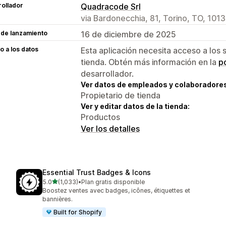
ollador
Quadracode Srl
via Bardonecchia, 81, Torino, TO, 1013
 de lanzamiento
16 de diciembre de 2025
 a los datos
Esta aplicación necesita acceso a los 
tienda. Obtén más información en la
po
desarrollador.
Ver datos de empleados y colaboradore
Propietario de tienda
Ver y editar datos de la tienda:
Productos
Ver los detalles
Essential Trust Badges & Icons
de 5 estrellas
5.0
(1,033)
•
Plan gratis disponible
1033 reseñas en total
Boostez ventes avec badges, icônes, étiquettes et
bannières.
Built for Shopify