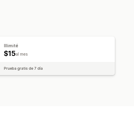
tomático
Páginas de producto
Illimité
$15
al mes
Prueba gratis de 7 día