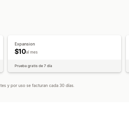
Personalización
Específico para cada dispositivo
Posición del ícono
Posición manual
Posicionamiento au
Expansion
$10
al mes
Prueba gratis de 7 día
tes y por uso se facturan cada 30 días.