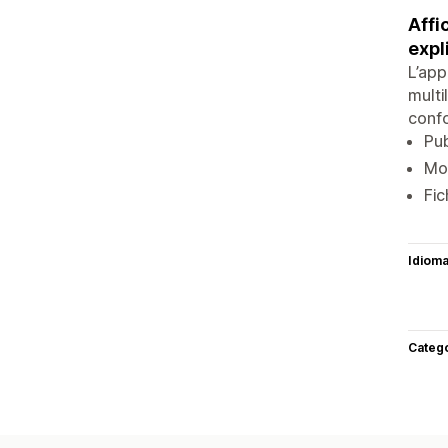
Affi
expli
L’app
multi
confo
Pub
Mod
Fic
Idiom
Categ