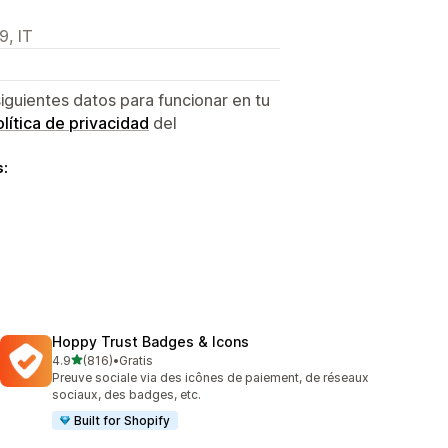
9, IT
siguientes datos para funcionar en tu
lítica de privacidad
del
s:
Hoppy Trust Badges & Icons
de 5 estrellas
4.9
(816)
•
Gratis
816 reseñas en total
Preuve sociale via des icônes de paiement, de réseaux
sociaux, des badges, etc.
Built for Shopify