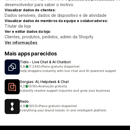
desenvolvedor para saber o motivo.
Visualizar dados de clientes:
Dados sensíveis, dados de dispositivo e de atividade
Visualizar dados de membros da equipe e colaboradores:
Titular da loja
Ver e editar dados da loja:
Clientes, produtos, pedidos, admin da Shopify
Ver informações
Mais apps parecidos
Tidio ‑ Live Chat & AI Chatbot
de 5 estrelas
4,8
(1.246)
•
Plano gratuito disponível
1246 avaliações ao todo
Help shoppers instantly with live chat and AI-powered support.
Gorgias: AI, Helpdesk & Chat
de 5 estrelas
4,2
(616)
•
Avaliação gratuita
616 avaliações ao todo
Instantly resolve support inquiries and grow your business.
Redo
de 5 estrelas
4,9
(653)
•
Plano gratuito disponível
653 avaliações ao todo
Everything your brand needs. In one intelligent platform.