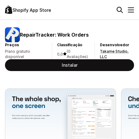
Shopify App Store
RepairTracker: Work Orders
Preços
Classificação
Desenvolvedor
Plano gratuito
(0
Takame Studio,
0,0
disponível
Avaliações)
LLC
Instalar