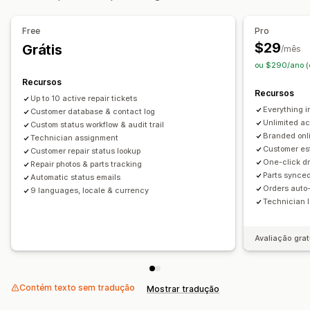
Modelos de resposta
Venda de ingressos
Acionadores baseados em regras
Notificações ao cliente
Free
Pro
Em vários idiomas
Análises
Relatórios
$29
Grátis
/mês
ou $290/ano (
Recursos
Recursos
Up to 10 active repair tickets
Everything in
Customer database & contact log
Unlimited ac
Custom status workflow & audit trail
Branded onli
Technician assignment
Customer es
Customer repair status lookup
One-click dr
Repair photos & parts tracking
Parts synced
Automatic status emails
Orders auto-
9 languages, locale & currency
Technician l
Avaliação grat
Contém texto sem tradução
Mostrar tradução