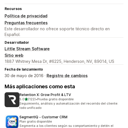
Recursos
Política de privacidad
Preguntas frecuentes
Este desarrollador no ofrece soporte técnico directo en
Español.
Desarrollador
Little Stream Software
Sitio web
1887 Whitney Mesa Dr, #6225, Henderson, NV, 89014, US
Fecha de lanzamiento
30 de mayo de 2016 ·
Registro de cambios
Más aplicaciones como esta
Retention X: Grow Profit & LTV
de 5 estrellas
5.0
(122)
•
Prueba gratis disponible
122 reseñas en total
Seguimiento, análisis y automatización del recorrido del cliente:
todo unificado
SegmentIQ ‑ Customer CRM
Plan gratis disponible
Segmenta a los clientes según su comportamiento y detén el