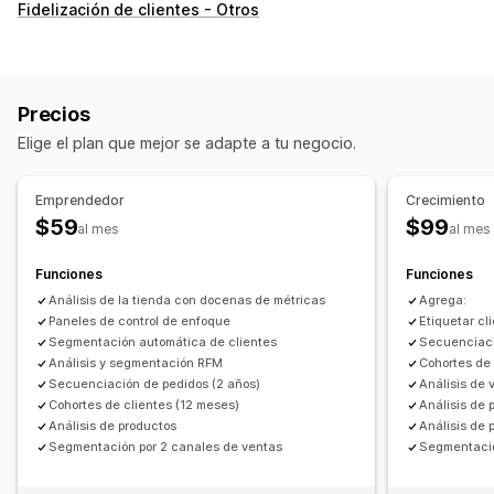
Comportamiento de los clientes
Fidelización de clientes - Otros
Seguimiento de actividad
Segmentación
Valor vitalicio (LTV)
Análisis de fidelidad
Análisis de cohortes
Precios
Marketing y ventas
Elige el plan que mejor se adapte a tu negocio.
Atribución de marketing
Seguimiento de compra
Análisis de embudo
Emprendedor
Crecimiento
$59
$99
al mes
al mes
Imágenes e informes
Panel de control de informes y estadísticas
Funciones
Funciones
Paneles de control personalizados
Análisis de la tienda con docenas de métricas
Agrega:
Informes de múltiples tiendas
Análisis comparativo
Paneles de control de enfoque
Etiquetar cl
Segmentación automática de clientes
Secuenciaci
Informes personalizados
Exportación de datos
Análisis y segmentación RFM
Cohortes de 
Análisis históricos
Cronogramas de informes
Secuenciación de pedidos (2 años)
Análisis de 
Notificaciones
Cumplimiento con RGPD
Cohortes de clientes (12 meses)
Análisis de 
Análisis de productos
Análisis de 
Segmentación por 2 canales de ventas
Segmentació