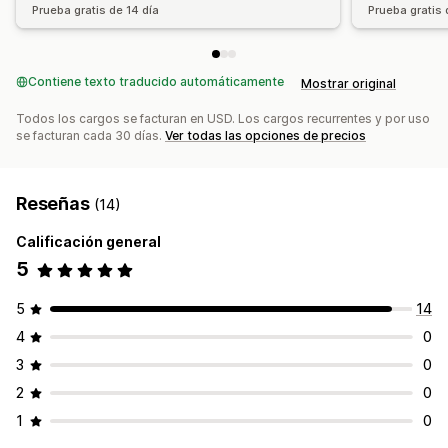
Prueba gratis de 14 día
Prueba gratis 
Contiene texto traducido automáticamente
Mostrar original
Todos los cargos se facturan en USD. Los cargos recurrentes y por uso
se facturan cada 30 días.
Ver todas las opciones de precios
Reseñas
(14)
Calificación general
5
5
14
4
0
3
0
2
0
1
0