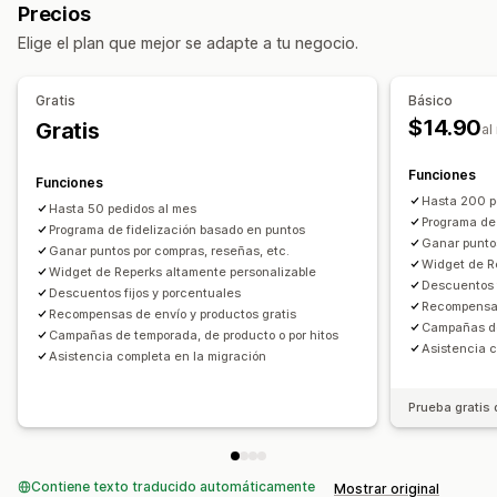
Puntos
Descuentos
Cupones
Envío gratis
Precios
Descuentos porcentuales
Envío gratis
Productos gratis
Beneficios para miembros
Elige el plan que mejor se adapte a tu negocio.
Descuentos en el carrito
Recompensas personalizadas
Descuentos en la pantalla de pago
Regalos
Gratis
Básico
Recompensas
Ventanas emergentes
$14.90
Gratis
al
Descuentos personalizados
Gestión de descuentos
Funciones
Funciones
Herramienta de edición
Campañas
Activadores y reglas
Hasta 200 p
Hasta 50 pedidos al mes
Programa de
Programa de fidelización basado en puntos
Ganar puntos
Ganar puntos por compras, reseñas, etc.
Widget de R
Widget de Reperks altamente personalizable
Descuentos f
Descuentos fijos y porcentuales
Recompensas
Recompensas de envío y productos gratis
Campañas de
Campañas de temporada, de producto o por hitos
Asistencia c
Asistencia completa en la migración
Prueba gratis 
Contiene texto traducido automáticamente
Mostrar original