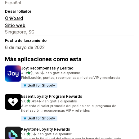
Español.
Desarrollador
OnVoard
Sitio web
Singapore, SG
Fecha de lanzamiento
6 de mayo de 2022
Más aplicaciones como esta
Joy: Recompensas y Lealtad
de 5 estrellas
4.9
(1,696)
•
Plan gratis disponible
1696 reseñas en total
Fidelización, puntos, recompensas, niveles VIP y membresía
Built for Shopify
Essent Loyalty Program Rewards
de 5 estrellas
5.0
(434)
•
Plan gratis disponible
434 reseñas en total
Aumenta el valor promedio del pedido con el programa de
fidelización, recompensas VIP y referidos
Built for Shopify
Keystone Loyalty Rewards
de 5 estrellas
5.0
(5)
•
Plan gratis disponible
5 reseñas en total
Haz que la fidelidad del cliente sea la base del crecimiento.