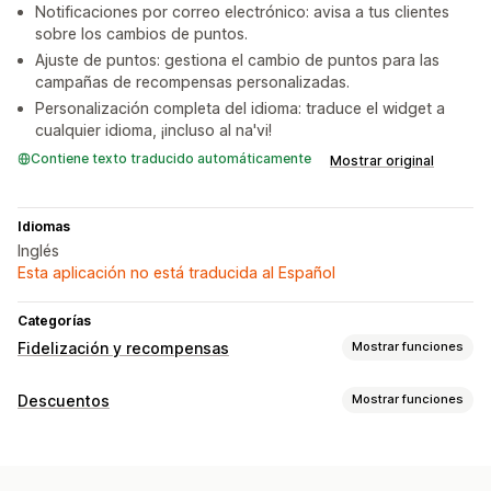
Notificaciones por correo electrónico: avisa a tus clientes
sobre los cambios de puntos.
Ajuste de puntos: gestiona el cambio de puntos para las
campañas de recompensas personalizadas.
Personalización completa del idioma: traduce el widget a
cualquier idioma, ¡incluso al na'vi!
Contiene texto traducido automáticamente
Mostrar original
Idiomas
Inglés
Esta aplicación no está traducida al Español
Categorías
Fidelización y recompensas
Mostrar funciones
Tipos de programas
Descuentos
Mostrar funciones
Programas de recompensas
Membresías
Tipos de descuentos
Las recompensas que puedes ofrecer
Códigos de descuento
Cupones