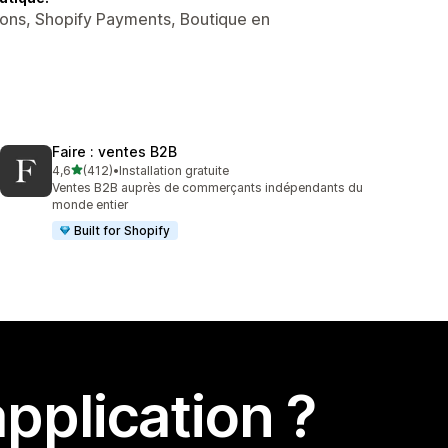
ions, Shopify Payments, Boutique en
Faire : ventes B2B
étoile(s) sur 5
4,6
(412)
•
Installation gratuite
412 avis au total
Ventes B2B auprès de commerçants indépendants du
monde entier
Built for Shopify
pplication ?