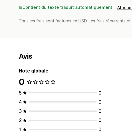
Contient du texte traduit automatiquement
Afficher
Tous les frais sont facturés en USD. Les frais récurrents et b
Avis
Note globale
0
5
0
4
0
3
0
2
0
1
0