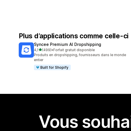
Plus d’applications comme celle-ci
Syncee Premium AI Dropshipping
étoile(s) sur 5
4,1
(499)
•
Forfait gratuit disponible
499 avis au total
Produits en dropshipping, fournisseurs dans le monde
entier
Built for Shopify
Vous souhai