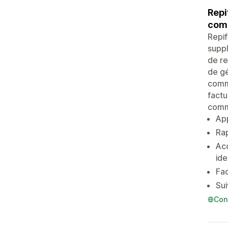
Repi
comm
Repif
suppl
de re
de gé
comme
factu
commi
App
Rap
Acc
ide
Fac
Sui
Con