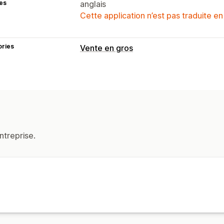
es
anglais
Cette application n’est pas traduite en
ories
Vente en gros
Options de tarification
Formulaire d’inscription
Connexion po
ntreprise.