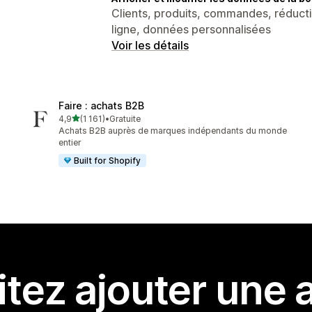
Clients, produits, commandes, réduct
ligne, données personnalisées
Voir les détails
Faire : achats B2B
étoile(s) sur 5
4,9
(1 161)
•
Gratuite
1161 avis au total
Achats B2B auprès de marques indépendants du monde
entier
Built for Shopify
tez ajouter une a