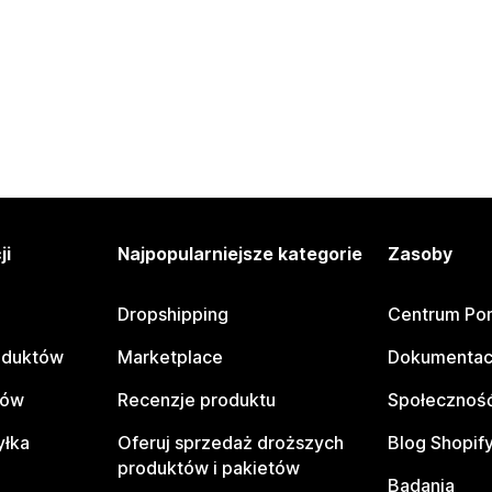
ji
Najpopularniejsze kategorie
Zasoby
Dropshipping
Centrum Po
oduktów
Marketplace
Dokumentac
tów
Recenzje produktu
Społeczność
yłka
Oferuj sprzedaż droższych
Blog Shopif
produktów i pakietów
Badania