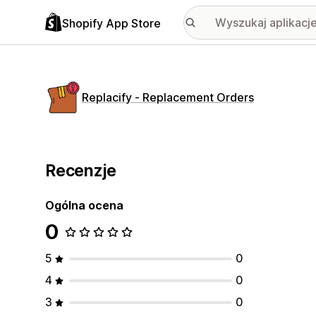
Shopify App Store
Replacify ‑ Replacement Orders
Recenzje
Ogólna ocena
0
5
0
4
0
3
0