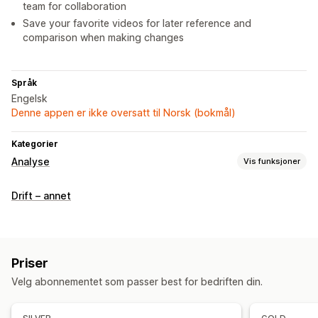
team for collaboration
Save your favorite videos for later reference and
comparison when making changes
Språk
Engelsk
Denne appen er ikke oversatt til Norsk (bokmål)
Kategorier
Analyse
Vis funksjoner
Kundeatferd
Drift – annet
Sanntidssporing
Aktivitetssporing
Hendelsessporing
Øktreprise
Spill filtrering på nytt
Sidevisninger
Visuelt og rapporter
Priser
Varmekart
Analyse-instrumentbord
Tilpassede rapporter
Velg abonnementet som passer best for bedriften din.