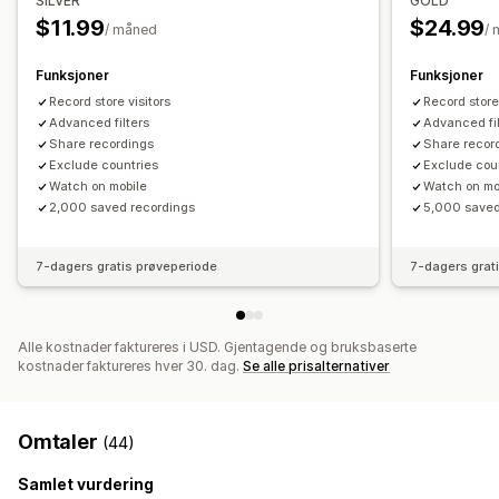
SILVER
GOLD
$11.99
$24.99
/ måned
/
Funksjoner
Funksjoner
Record store visitors
Record store 
Advanced filters
Advanced fil
Share recordings
Share recor
Exclude countries
Exclude cou
Watch on mobile
Watch on mo
2,000 saved recordings
5,000 saved
7-dagers gratis prøveperiode
7-dagers grat
Alle kostnader faktureres i USD. Gjentagende og bruksbaserte
kostnader faktureres hver 30. dag.
Se alle prisalternativer
Omtaler
(44)
Samlet vurdering