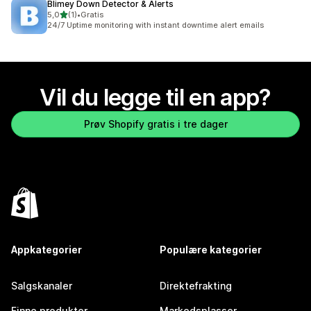
Blimey Down Detector & Alerts
av 5 stjerner
5,0
(1)
•
Gratis
Totalt 1 omtaler
24/7 Uptime monitoring with instant downtime alert emails
Vil du legge til en app?
Prøv Shopify gratis i tre dager
Appkategorier
Populære kategorier
Salgskanaler
Direktefrakting
Finne produkter
Markedsplasser