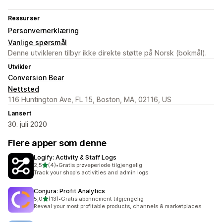
Ressurser
Personvernerklæring
Vanlige spørsmål
Denne utvikleren tilbyr ikke direkte støtte på Norsk (bokmål).
Utvikler
Conversion Bear
Nettsted
116 Huntington Ave, FL 15, Boston, MA, 02116, US
Lansert
30. juli 2020
Flere apper som denne
Logify: Activity & Staff Logs
av 5 stjerner
2,5
(4)
•
Gratis prøveperiode tilgjengelig
Totalt 4 omtaler
Track your shop's activities and admin logs
Conjura: Profit Analytics
av 5 stjerner
5,0
(13)
•
Gratis abonnement tilgjengelig
Totalt 13 omtaler
Reveal your most profitable products, channels & marketplaces