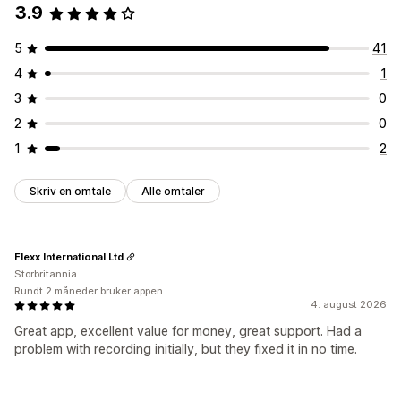
3.9
5
41
4
1
3
0
2
0
1
2
Skriv en omtale
Alle omtaler
Flexx International Ltd
Storbritannia
Rundt 2 måneder bruker appen
4. august 2026
Great app, excellent value for money, great support. Had a
problem with recording initially, but they fixed it in no time.