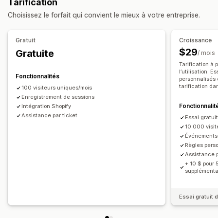
Tarification
Relecture de session
Filtres de réexécution
Choisissez le forfait qui convient le mieux à votre entreprise.
Segmentation
Pages vues
Adresse IP du visiteur
Liens brisés
Analyse de cohorte
Gratuit
Croissance
Marketing et ventes
$29
Gratuite
/ mois
Attribution marketing
Analyse des données de paiement
Tarification à 
Retour sur investissement publicitaire (ROAS)
l’utilisation. E
Fonctionnalités
personnalisés 
Informations sur les bénéfices
Suivi des achats
tarification da
100 visiteurs uniques/mois
Analyse de l’entonnoir
Enregistrement de sessions
Suivi UTM
Panier abandonné
Fonctionnalit
Intégration Shopify
Supports visuels et rapports
Assistance par ticket
Essai gratui
10 000 visi
Tableau de bord des analyses de données
Événements 
Règles pers
Assistance p
+ 10 $ pour 
supplémenta
Essai gratuit 