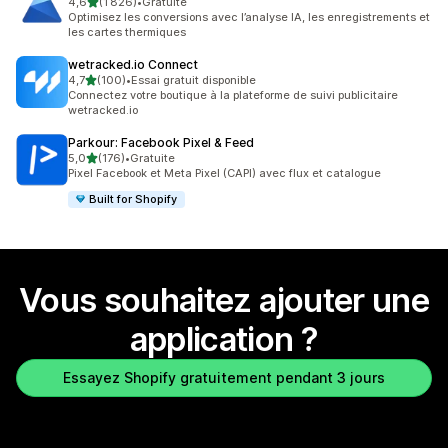
étoile(s) sur 5
4,6
(1 826)
•
Gratuite
1826 avis au total
Optimisez les conversions avec l’analyse IA, les enregistrements et
les cartes thermiques
wetracked.io Connect
étoile(s) sur 5
4,7
(100)
•
Essai gratuit disponible
100 avis au total
Connectez votre boutique à la plateforme de suivi publicitaire
wetracked.io
Parkour: Facebook Pixel & Feed
étoile(s) sur 5
5,0
(176)
•
Gratuite
176 avis au total
Pixel Facebook et Meta Pixel (CAPI) avec flux et catalogue
Built for Shopify
Vous souhaitez ajouter une
application ?
Essayez Shopify gratuitement pendant 3 jours