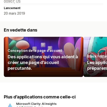
00907, US
Lancement
20 mars 2019
En vedette dans
Conception de la page d’accueil
Des applications qui vous aident à
Black Frid
créer une page d’accueil
Les appli
percutante.
préparent
Plus d’applications comme celle-ci
Microsoft Clarity: AI Insights