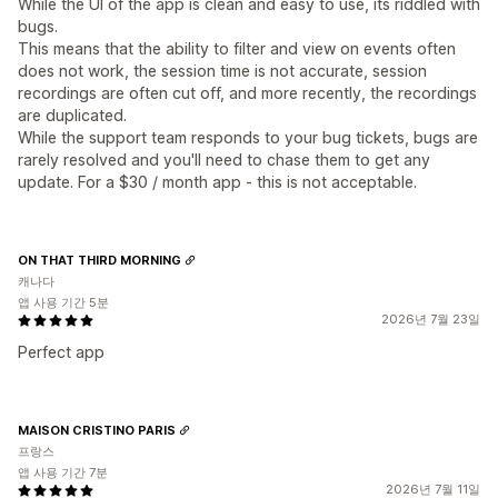
While the UI of the app is clean and easy to use, its riddled with
bugs.
This means that the ability to filter and view on events often
does not work, the session time is not accurate, session
recordings are often cut off, and more recently, the recordings
are duplicated.
While the support team responds to your bug tickets, bugs are
rarely resolved and you'll need to chase them to get any
update. For a $30 / month app - this is not acceptable.
ON THAT THIRD MORNING
캐나다
앱 사용 기간 5분
2026년 7월 23일
Perfect app
MAISON CRISTINO PARIS
프랑스
앱 사용 기간 7분
2026년 7월 11일