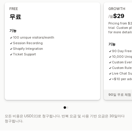
마케팅 기여
결제 분석
ROAS
수익 분석 정보
구매 추적
FREE
GROWTH
퍼널 분석
UTM 추적
중단된 카트
$29
무료
/월
Pricing from 
시각화 및 보고서
trial. Custom p
기능
분석 대시보드
for more detail
100 unique visitors/month
Session Recording
기능
Shopify Integration
90 Day Free 
Ticket Support
10,000 Uniq
Custom Eve
Custom Rule
Live Chat Su
+$10 per add
90일 무료 체험
모든 비용은 USD(으)로 청구됩니다. 반복 요금 및 사용 기반 요금은 30일마다
청구됩니다.