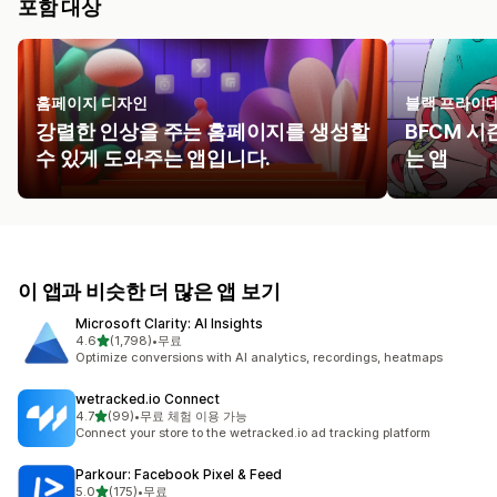
포함 대상
홈페이지 디자인
블랙 프라이
강렬한 인상을 주는 홈페이지를 생성할
BFCM 시
수 있게 도와주는 앱입니다.
는 앱
이 앱과 비슷한 더 많은 앱 보기
Microsoft Clarity: AI Insights
별 5개 중
4.6
(1,798)
•
무료
총 리뷰 1798개
Optimize conversions with AI analytics, recordings, heatmaps
wetracked.io Connect
별 5개 중
4.7
(99)
•
무료 체험 이용 가능
총 리뷰 99개
Connect your store to the wetracked.io ad tracking platform
Parkour: Facebook Pixel & Feed
별 5개 중
5.0
(175)
•
무료