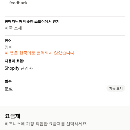
feedback
판매자님과 비슷한 스토어에서 인기
미국 소재
언어
영어
이 앱은 한국어로 번역되지 않았습니다
다음과 호환:
Shopify 관리자
범주
분석
기능 표시
고객 행동
실시간 추적
활동 추적
세션 재생
재생 필터링
세분화
요금제
페이지 보기
방문자 IP
작동되지 않는 링크
코호트 분석
비즈니스에 가장 적합한 요금제를 선택하세요.
마케팅 및 판매