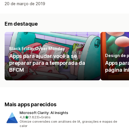
20 de março de 2019
Em destaque
Black Friday Cyber Monday
Apps para ajudar você a se
Design de p
preparar para a temporada da
Apps para
BFCM
página in
Mais apps parecidos
Microsoft Clarity: AI Insights
de 5 estrelas
4,6
(1.823)
•
Grátis
1823 avaliações ao todo
Otimize conversões com análises de IA, gravações e mapas de
calor