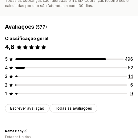
Todas as cobranças são faturadas em USD. Cobranças recorrentes e
calculadas por uso são faturadas a cada 30 dias.
Avaliações
(577)
Classificação geral
4,8
5
496
4
52
3
14
2
6
1
9
Escrever avaliação
Todas as avaliações
Rama Baby
Estados Unidos