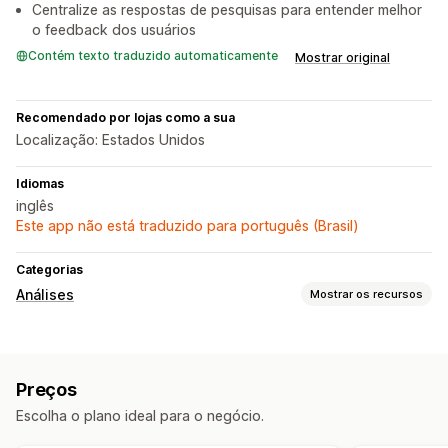
Centralize as respostas de pesquisas para entender melhor
o feedback dos usuários
Contém texto traduzido automaticamente
Mostrar original
Recomendado por lojas como a sua
Localização: Estados Unidos
Idiomas
inglês
Este app não está traduzido para português (Brasil)
Categorias
Análises
Mostrar os recursos
Comportamento do cliente
Acompanhamento em tempo real
Preços
Acompanhamento de atividade
Repetição de sessão
Escolha o plano ideal para o negócio.
Filtragem de repetição
Segmentação
Visualizações da página
IP do visitante