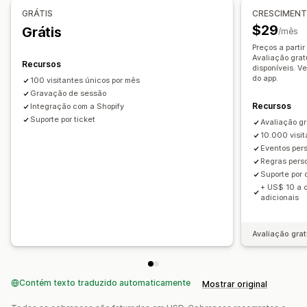
GRÁTIS
CRESCIMEN
Links corrompidos
Análise de coorte
$29
Grátis
/mês
Marketing e vendas
Preços a parti
Atribuição de marketing
Análise de checkout
ROAS
Avaliação grat
Recursos
disponíveis. V
Insights de lucro
Acompanhamento de compra
do app.
100 visitantes únicos por mês
Análise de funil
Gravação de sessão
Recursos
Integração com a Shopify
Acompanhamento do Monitor de tráfego de Urchin (UTM,
Suporte por ticket
Avaliação gr
na sigla em inglês)
10.000 visit
Carrinho abandonado
Eventos per
Regras pers
Elementos visuais e relatórios
Suporte por
Painel de controle de análises
+ US$ 10 a 
adicionais
Avaliação grat
Contém texto traduzido automaticamente
Mostrar original