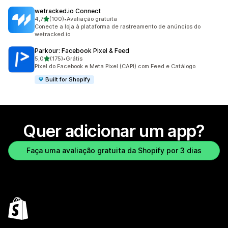
wetracked.io Connect
de 5 estrelas
4,7
(100)
•
Avaliação gratuita
100 avaliações ao todo
Conecte a loja à plataforma de rastreamento de anúncios do
wetracked.io
Parkour: Facebook Pixel & Feed
de 5 estrelas
5,0
(175)
•
Grátis
175 avaliações ao todo
Pixel do Facebook e Meta Pixel (CAPI) com Feed e Catálogo
Built for Shopify
Quer adicionar um app?
Faça uma avaliação gratuita da Shopify por 3 dias