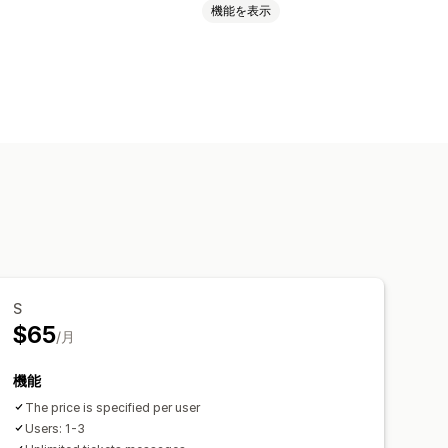
機能を表示
わせフォーム
ー
チケット発行
統合型インボックス
エスカレーション
タグ付け
レポート
S
$65
/月
機能
The price is specified per user
Users: 1-3