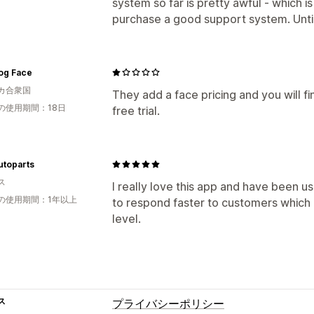
system so far is pretty awful - which i
purchase a good support system. Until 
og Face
カ合衆国
They add a face pricing and you will f
の使用期間：18日
free trial.
utoparts
ス
I really love this app and have been us
の使用期間：1年以上
to respond faster to customers which
level.
ス
プライバシーポリシー