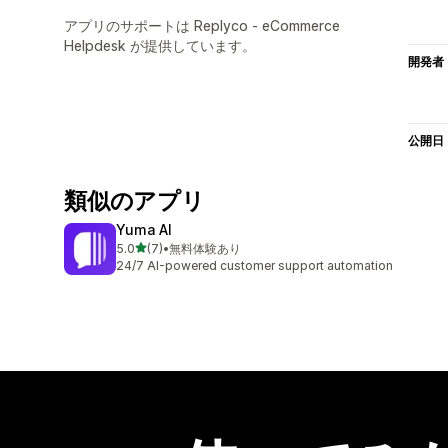
アプリのサポートは Replyco - eCommerce
Helpdesk が提供しています。
開発者
公開日
類似のアプリ
Yuma AI
5つ星中
5.0
(7)
•
無料体験あり
合計レビュー数：7件
24/7 AI-powered customer support automation