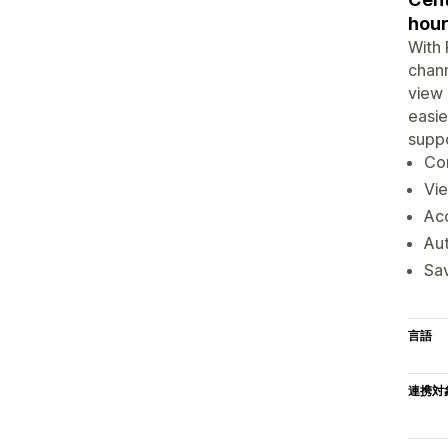
hour
With 
chann
view 
easie
suppo
Con
Vie
Ac
Au
Sav
言語
連携対