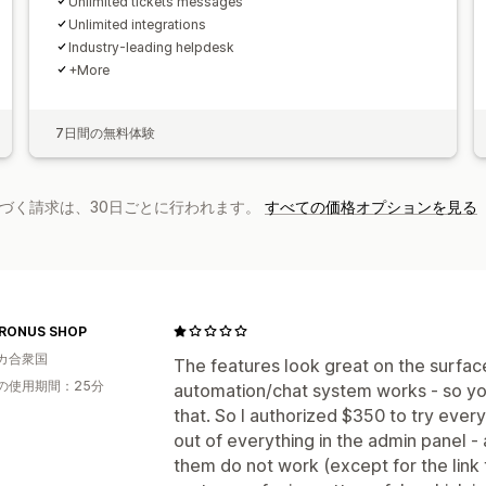
Unlimited tickets messages
Unlimited integrations
Industry-leading helpdesk
+More
7日間の無料体験
基づく請求は、30日ごとに行われます。
すべての価格オプションを見る
RONUS SHOP
カ合衆国
The features look great on the surface
の使用期間：25分
automation/chat system works - so you
that. So I authorized $350 to try eve
out of everything in the admin panel - 
them do not work (except for the link