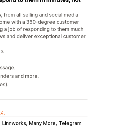
 from all selling and social media
ns come with a 360-degree customer
ing a job of responding to them much
ows and deliver exceptional customer
s.
essage.
nders and more.
es).
ん
Linnworks
Many More
Telegram