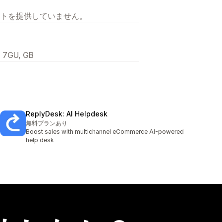
トを提供していません。
1 7GU, GB
ReplyDesk: AI Helpdesk
無料プランあり
Boost sales with multichannel eCommerce AI-powered
help desk