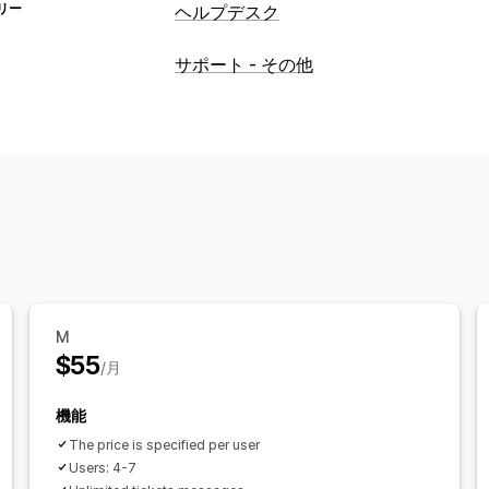
リー
ヘルプデスク
チャネル
サポート - その他
メール
ライブチャット
SNS
お問い合
ワークフローのオートメーション
自動返信
回答テンプレート
AIサマリ
自動割り当て
ルールベースのトリガー
注文追跡
複数言語
複数ストア
分析
M
$55
/月
機能
The price is specified per user
Users: 4-7