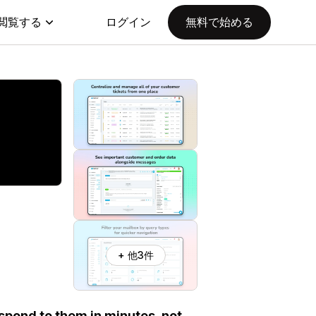
閲覧する
ログイン
無料で始める
+ 他3件
espond to them in minutes, not