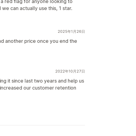
s a red flag for anyone looking to
we can actually use this, 1 star.
2025年1月26日
ind another price once you end the
2022年10月27日
ing it since last two years and help us
 increased our customer retention