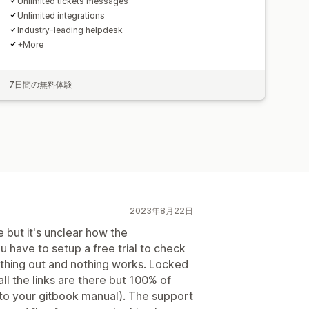
Unlimited tickets messages
Unlimited integrations
Industry-leading helpdesk
+More
7日間の無料体験
2023年8月22日
 but it's unclear how the
 have to setup a free trial to check
rything out and nothing works. Locked
all the links are there but 100% of
 to your gitbook manual). The support