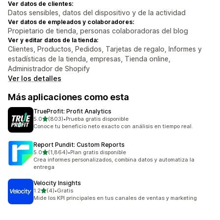
Ver datos de clientes:
Datos sensibles, datos del dispositivo y de la actividad
Ver datos de empleados y colaboradores:
Propietario de tienda, personas colaboradoras del blog
Ver y editar datos de la tienda:
Clientes, Productos, Pedidos, Tarjetas de regalo, Informes y
estadísticas de la tienda, empresas, Tienda online,
Administrador de Shopify
Ver los detalles
Más aplicaciones como esta
TrueProfit: Profit Analytics
de 5 estrellas
5.0
(803)
•
Prueba gratis disponible
803 reseñas en total
Conoce tu beneficio neto exacto con análisis en tiempo real.
Report Pundit: Custom Reports
de 5 estrellas
5.0
(1,864)
•
Plan gratis disponible
1864 reseñas en total
Crea informes personalizados, combina datos y automatiza la
entrega
Velocity Insights
de 5 estrellas
1.2
(4)
•
Gratis
4 reseñas en total
Mide los KPI principales en tus canales de ventas y marketing