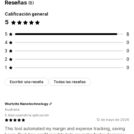
Reseñas
(8)
Calificación general
5
5
8
4
0
3
0
2
0
1
0
Escribir una reseña
Todas las reseñas
Wurtzite Nanotechnology
Australia
5 días usando la aplicación
12 de mayo de 2026
This tool automated my margin and expense tracking, saving