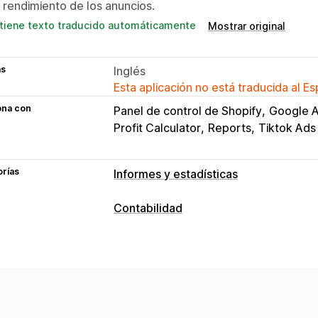
 rendimiento de los anuncios.
tiene texto traducido automáticamente
Mostrar original
as
Inglés
Esta aplicación no está traducida al E
ona con
Panel de control de Shopify
Google 
Profit Calculator
Reports
Tiktok Ads
orías
Informes y estadísticas
Marketing y ventas
Contabilidad
Información útil de IA
Atribución de 
Informes financieros
Información útil de ganancias
Seguim
Ingresos y saldo
Ventas y reembolso
Seguimiento de UTM
Seguimiento de gastos
Devoluciones
Imágenes e informes
Informes personalizados
Panel de co
Panel de control de informes y estadí