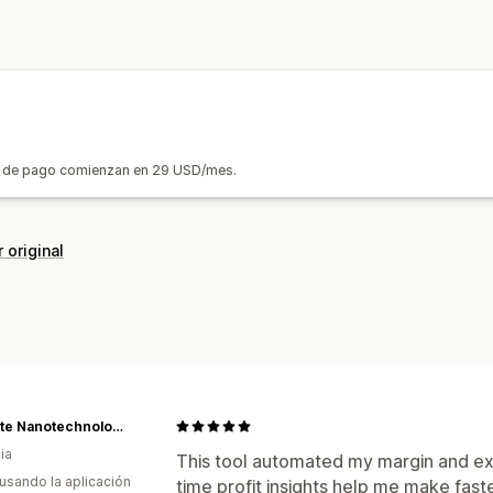
Sincronización de datos automatizada
Paneles de control personalizados
An
Resumen de ventas diarias
Detalles 
Informes personalizados
Exportación
Clientes
Inventario y producto
Previsión
Cronogramas de informes
Sincronización de inventario en tiemp
Mapeo del impuesto sobre las ventas
nes de pago comienzan en 29 USD/mes.
 original
Wurtzite Nanotechnology
ia
This tool automated my margin and exp
 usando la aplicación
time profit insights help me make fas