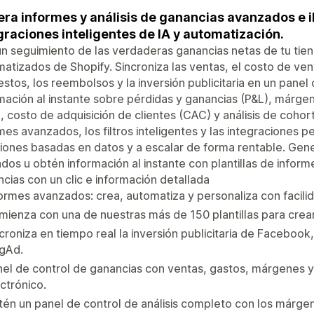
ra informes y análisis de ganancias avanzados e 
graciones inteligentes de IA y automatización.
n seguimiento de las verdaderas ganancias netas de tu tiend
atizados de Shopify. Sincroniza las ventas, el costo de ven
stos, los reembolsos y la inversión publicitaria en un panel
mación al instante sobre pérdidas y ganancias (P&L), márgene
, costo de adquisición de clientes (CAC) y análisis de cohort
mes avanzados, los filtros inteligentes y las integraciones 
iones basadas en datos y a escalar de forma rentable. Gen
tados u obtén información al instante con plantillas de info
cias con un clic e información detallada
ormes avanzados: crea, automatiza y personaliza con facili
ienza con una de nuestras más de 150 plantillas para crea
croniza en tiempo real la inversión publicitaria de Facebook
ngAd.
el de control de ganancias con ventas, gastos, márgenes 
ctrónico.
én un panel de control de análisis completo con los márgen