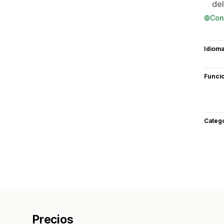
del
Con
Idiom
Funci
Categ
Precios