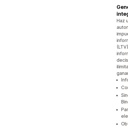
Gene
inte
Haz u
autom
impue
infor
(LTV)
infor
decis
ilimi
ganan
Inf
Com
Sin
Bi
Pan
ele
Obt