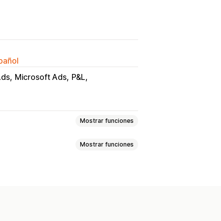
spañol
Ads
Microsoft Ads
P&L
Mostrar funciones
Mostrar funciones
marketing
ROAS
iento de compra
s
Impuesto sobre las ventas
 y cambios
Seguimiento de COGS
ntrol de rendimiento
sticas