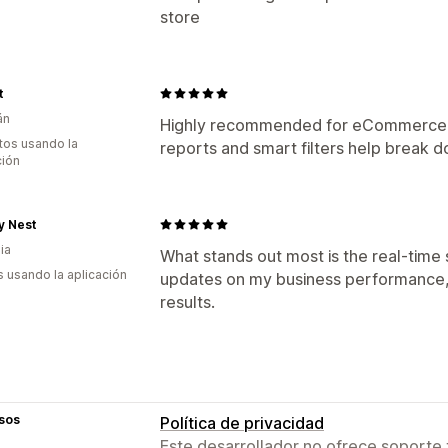
store
t
án
Highly recommended for eCommerce 
tos usando la
reports and smart filters help break d
ción
y Nest
ia
What stands out most is the real-time 
s usando la aplicación
updates on my business performance, 
results.
sos
Política de privacidad
Este desarrollador no ofrece soporte 