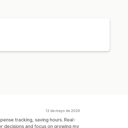
álisis comparativo
del pedido
Transacciones
Pagos
 de datos
Análisis históricos
Notificaciones
o real
Precios
Importación de datos históricos
12 de mayo de 2026
ense tracking, saving hours. Real-
ter decisions and focus on growing my