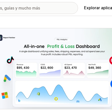
Explorar aplic
ía de imágenes destacadas