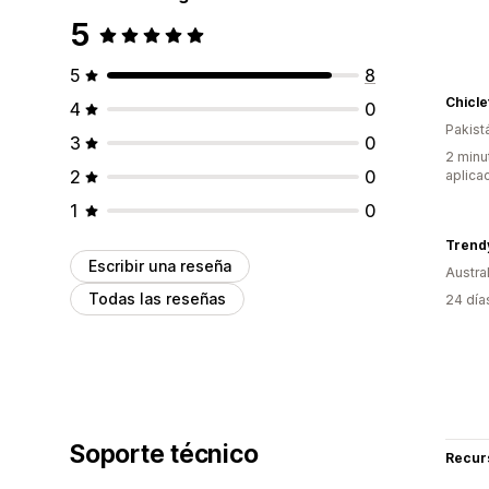
5
5
8
Chicle
4
0
Pakist
3
0
2 minu
2
0
aplica
1
0
Trend
Escribir una reseña
Austral
Todas las reseñas
24 día
Soporte técnico
Recur