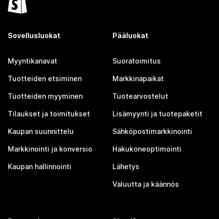
Sovellusluokat
Pääluokat
Myyntikanavat
Suoratoimitus
Tuotteiden etsiminen
Markkinapaikat
Tuotteiden myyminen
Tuotearvostelut
Tilaukset ja toimitukset
Lisämyynti ja tuotepaketit
Kaupan suunnittelu
Sähköpostimarkkinointi
Markkinointi ja konversio
Hakukoneoptimointi
Kaupan hallinnointi
Lähetys
Valuutta ja käännös