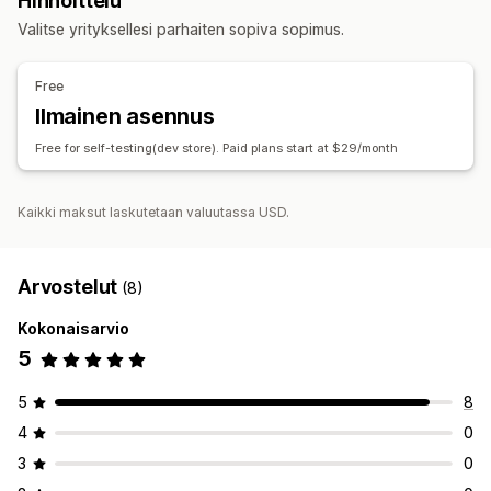
Hinnoittelu
Kuluseuranta
Palautukset ja vaihdot
Kuvalliset materiaalit ja raportit
Valitse yrityksellesi parhaiten sopiva sopimus.
Myytyjen tuotteiden kustannusten seuranta
Analytiikan dashboard
Mukautetut dashboardit
Mukautetut raportit
Tehokkuuden dashboard
Vertailuanalyysi
Mukautetut raportit
Tietojen vienti
Free
Automaattinen tietojen synkronointi
Historiallinen analyysi
Ennakoiminen
Ilmainen asennus
Päivittäisen myynnin yhteenveto
Tilauksen tiedot
Raportoinnin ajastaminen
Ilmoitukset
Free for self-testing(dev store). Paid plans start at $29/month
Maksutapahtumat
Maksut
Asiakkaat
Varasto ja tuote
Reaaliaikainen varaston synkronointi
Hinnoittelu
Kaikki maksut laskutetaan valuutassa USD.
Myyntiveron kartoitus
Historiallisen tiedon tuonti
Arvostelut
(8)
Kokonaisarvio
5
5
8
4
0
3
0