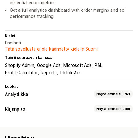
essential ecom metrics.
Get a full analytics dashboard with order margins and ad
performance tracking.
Kielet
Englanti
Tätä sovellusta ei ole käännetty kielelle Suomi
Toimii seuraavan kanssa:
Shopify Admin
Google Ads
Microsoft Ads
P&L
Profit Calculator
Reports
Tiktok Ads
Luokat
Analytiikka
Näytä ominaisuudet
Markkinointi ja myynti
Kirjanpito
Näytä ominaisuudet
Tekoälytiedot
Markkinoinnin attribuutio
Talousraportit
Mainontakulujen tuotto (ROAS)
Voittoa koskevat tiedot
Tulot ja saldo
Myynti ja hyvitykset
Myyntivero
Ostosten seuranta
UTM-seuranta