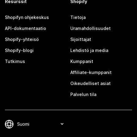
Resurssit
Shopify
Shopifyn ohjekeskus
Tietoja
API-dokumentaatio
Uramahdollisuudet
Shopify-yhteisö
Sijoittajat
Shopify-blogi
Lehdistö ja media
Tutkimus
Kumppanit
Affiliate-kumppanit
Oikeudelliset asiat
Palvelun tila