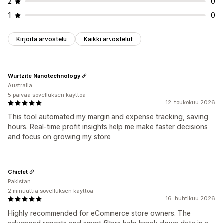
2
0
1
0
Kirjoita arvostelu
Kaikki arvostelut
Wurtzite Nanotechnology
Australia
5 päivää sovelluksen käyttöä
12. toukokuu 2026
This tool automated my margin and expense tracking, saving
hours. Real-time profit insights help me make faster decisions
and focus on growing my store
Chiclet
Pakistan
2 minuuttia sovelluksen käyttöä
16. huhtikuu 2026
Highly recommended for eCommerce store owners. The
advanced reports and smart filters help break down data in a