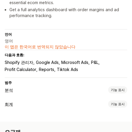
essential ecom metrics.
Get a full analytics dashboard with order margins and ad
performance tracking.
언어
영어
이 앱은 한국어로 번역되지 않았습니다
다음과 호환:
Shopify 관리자
Google Ads
Microsoft Ads
P&L
Profit Calculator
Reports
Tiktok Ads
범주
분석
기능 표시
마케팅 및 판매
회계
기능 표시
AI 분석 정보
마케팅 기여
ROAS
수익 분석 정보
구매 추적
재무 보고서
UTM 추적
수입 및 잔액
판매액 및 환불액
판매세
경비 추적
시각화 및 보고서