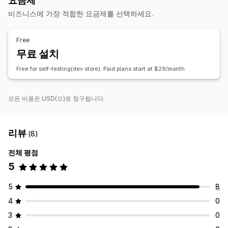
요금제
반품 또는 교환
COGS 추적
사용자 지정 보고서
실적 대시보드
분석 대시보드
사용자 지정 대시보드
벤치마킹
비즈니스에 가장 적합한 요금제를 선택하세요.
자동 데이터 동기화
사용자 지정 보고서
데이터 내보내기
과거 분석
예측
일일 판매 요약
주문 세부 정보
거래
지급액
고객
재고 및 제품
보고서 예약
알림
Free
실시간 재고 동기화
가격 책정
판매세 매핑
내역 데이터 가져오기
무료 설치
Free for self-testing(dev store). Paid plans start at $29/month
모든 비용은 USD(으)로 청구됩니다.
리뷰
(8)
전체 평점
5
5
8
4
0
3
0