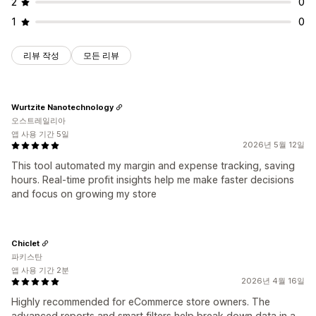
2
0
1
0
리뷰 작성
모든 리뷰
Wurtzite Nanotechnology
오스트레일리아
앱 사용 기간 5일
2026년 5월 12일
This tool automated my margin and expense tracking, saving
hours. Real-time profit insights help me make faster decisions
and focus on growing my store
Chiclet
파키스탄
앱 사용 기간 2분
2026년 4월 16일
Highly recommended for eCommerce store owners. The
advanced reports and smart filters help break down data in a