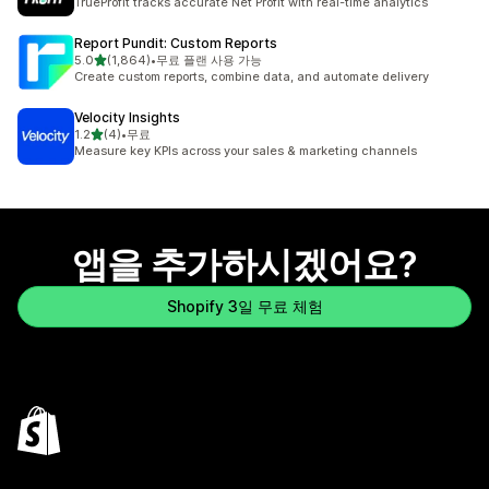
TrueProfit tracks accurate Net Profit with real-time analytics
Report Pundit: Custom Reports
별 5개 중
5.0
(1,864)
•
무료 플랜 사용 가능
총 리뷰 1864개
Create custom reports, combine data, and automate delivery
Velocity Insights
별 5개 중
1.2
(4)
•
무료
총 리뷰 4개
Measure key KPIs across your sales & marketing channels
앱을 추가하시겠어요?
Shopify 3일 무료 체험