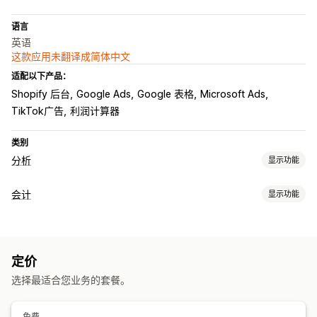
语言
英语
这款应用未翻译成简体中文
适配以下产品：
Shopify 后台
Google Ads
Google 表格
Microsoft Ads
TikTok广告
利润计算器
类别
分析
显示功能
营销和销售
会计
显示功能
AI 洞察
营销归因
ROAS
利润洞察
购买跟踪
UTM 跟踪
财务报告
视觉和报告
收入和余额
销售和退款
销售税
费用跟踪
退货和换货
分析控制面板
自定义控制面板
基准化
自定义报告
数据导出
定价
销售成本跟踪
自定义报告
绩效控制面板
历史分析
预测
报告安排
通知
选择最适合您业务的套餐。
自动数据同步
每日销售摘要
订单详情
交易
收入款项
客户
库存和产品
免费