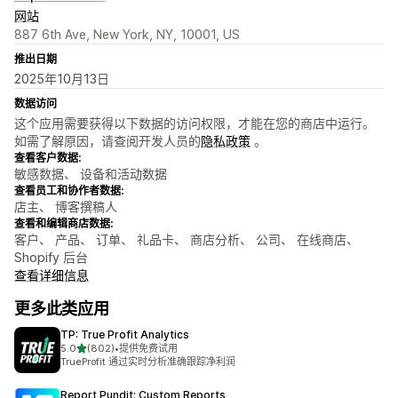
网站
887 6th Ave, New York, NY, 10001, US
推出日期
2025年10月13日
数据访问
这个应用需要获得以下数据的访问权限，才能在您的商店中运行。
如需了解原因，请查阅开发人员的
隐私政策
。
查看客户数据:
敏感数据、 设备和活动数据
查看员工和协作者数据:
店主、 博客撰稿人
查看和编辑商店数据:
客户、 产品、 订单、 礼品卡、 商店分析、 公司、 在线商店、
Shopify 后台
查看详细信息
更多此类应用
TP: True Profit Analytics
星（满分 5 星）
5.0
(802)
•
提供免费试用
总共 802 条评论
TrueProfit 通过实时分析准确跟踪净利润
Report Pundit: Custom Reports