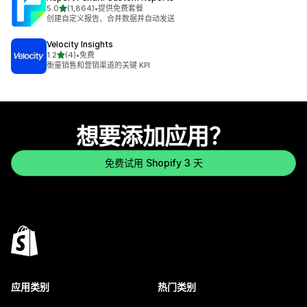
星（满分 5 星）
5.0
(1,864)
•
提供免费套餐
总共 1864 条评论
创建自定义报告、合并数据并自动发送
Velocity Insights
星（满分 5 星）
1.2
(4)
•
免费
总共 4 条评论
衡量销售和营销渠道的关键 KPI
想要添加应用？
免费试用 Shopify 3 天
应用类别
热门类别