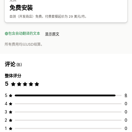
实时库存同步
定价
销售税映射
历史数据导入
免费安装
自测（开发商店）免费。付费套餐起价为 29 美元/月。
包含自动翻译的文本
显示原文
所有费用均以USD结算。
评论
(8)
整体评分
5
5
8
4
0
3
0
2
0
1
0