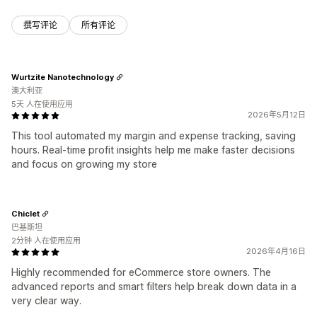
撰写评论
所有评论
Wurtzite Nanotechnology
澳大利亚
5天 人在使用应用
2026年5月12日
This tool automated my margin and expense tracking, saving
hours. Real-time profit insights help me make faster decisions
and focus on growing my store
Chiclet
巴基斯坦
2分钟 人在使用应用
2026年4月16日
Highly recommended for eCommerce store owners. The
advanced reports and smart filters help break down data in a
very clear way.