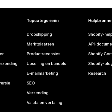
Topcategorieën
Hulpbronne
Dropshipping
Shopify-hel
n
Marktplaatsen
API-docume
pen
Productrecensies
Shopify Co
erzending
Upselling en bundels
Shopify-blo
E-mailmarketing
Research
ersie
SEO
Verzending
Valuta en vertaling