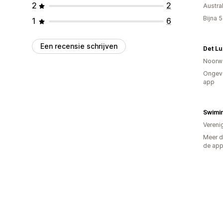
2
2
Austral
Bijna 
1
6
Een recensie schrijven
Det Lu
Noorw
Ongeve
app
Swimin
Vereni
Meer d
de ap