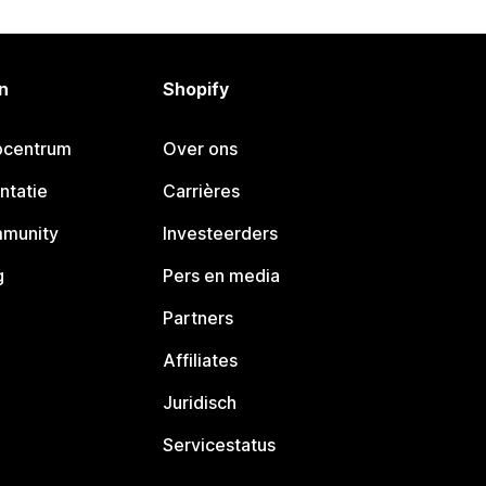
n
Shopify
pcentrum
Over ons
ntatie
Carrières
mmunity
Investeerders
g
Pers en media
Partners
Affiliates
Juridisch
Servicestatus