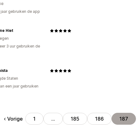
ië
5 jaar gebruiken de app
ne Hiet
egen
er 3 uur gebruiken de
ista
gde Staten
an een jaar gebruiken
p
Vorige
1
…
185
186
187