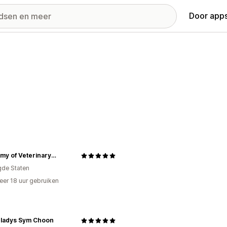
Door apps
Academy of Veterinary Imaging
gde Staten
er 18 uur gebruiken
p
Gladys Sym Choon