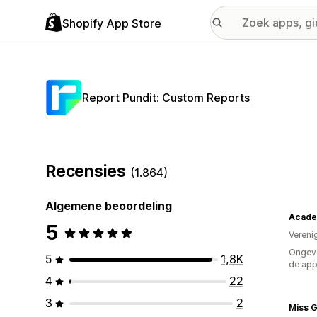
Shopify App Store
Report Pundit: Custom Reports
Recensies
(1.864)
Algemene beoordeling
5
Vereni
Ongeve
5
1,8K
de ap
4
22
3
2
Miss 