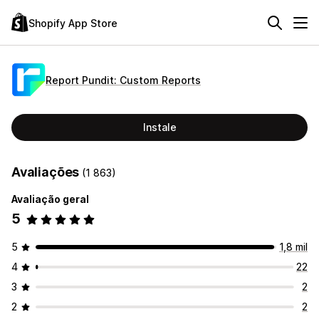
Shopify App Store
Report Pundit: Custom Reports
Instale
Avaliações
(1 863)
Avaliação geral
5
5
1,8 mil
4
22
3
2
2
2