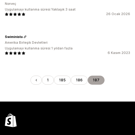
Norveç
Uygulamayı kullanma süresi:Yaklaşık 3 saat
26 Ocak 2026
Swiminista
Amerika Birleşik Devletleri
Uygulamayı kullanma süresi:1 yıldan fazla
6 Kasım 2023
1
185
186
187