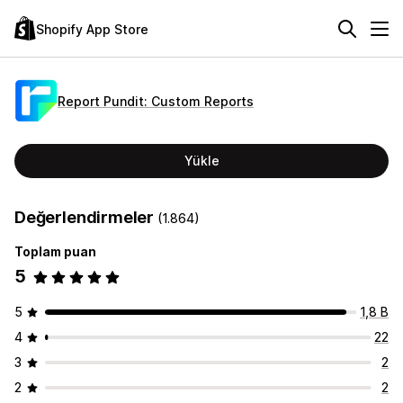
Shopify App Store
Report Pundit: Custom Reports
Yükle
Değerlendirmeler
(1.864)
Toplam puan
5
5
1,8 B
4
22
3
2
2
2