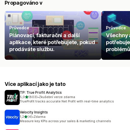
Propagováno v
Průvodce
Průvodce
Plánovací, fakturační a další
Všechny a
aplikace, které potřebujete, pokud
potřebuje
prodáváte službu.
problémům
Více aplikací jako je tato
TP: True Profit Analytics
z 5 hvězd
5,0
(803)
•
Zkušební verze zdarma
Celkový počet recenzí: 803
TrueProfit tracks accurate Net Profit with real-time analytics
Velocity Insights
z 5 hvězd
1,2
(4)
•
Zdarma
Celkový počet recenzí: 4
Measure key KPIs across your sales & marketing channels