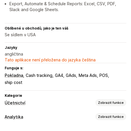
Export, Automate & Schedule Reports: Excel, CSV, PDF,
Slack and Google Sheets.
Oblíbené u obchodů, jako je ten váš
Se sídlem v USA
Jazyky
angličtina
Tato aplikace není přeložena do jazyka čeština
Funguje s:
Pokladna
Cash tracking
GA4
GAds
Meta Ads
POS
ship cost
Kategorie
Účetnictví
Zobrazit funkce
Finanční výkazy
Analytika
Zobrazit funkce
Příjmy a zůstatek
Hotovostní tok
Prodej a vracení peněz
Chování zákazníků