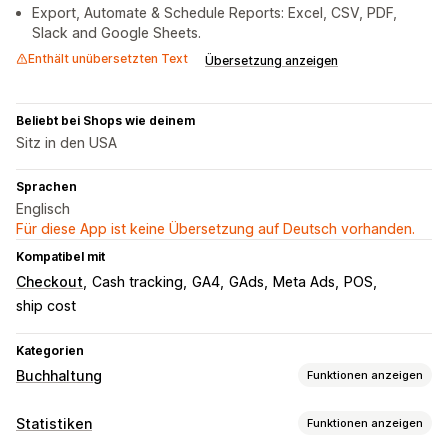
Export, Automate & Schedule Reports: Excel, CSV, PDF,
Slack and Google Sheets.
Enthält unübersetzten Text
Übersetzung anzeigen
Beliebt bei Shops wie deinem
Sitz in den USA
Sprachen
Englisch
Für diese App ist keine Übersetzung auf Deutsch vorhanden.
Kompatibel mit
Checkout
Cash tracking
GA4
GAds
Meta Ads
POS
ship cost
Kategorien
Buchhaltung
Funktionen anzeigen
Finanzielle Berichte
Statistiken
Funktionen anzeigen
Einkommen und Guthaben
Cashflow