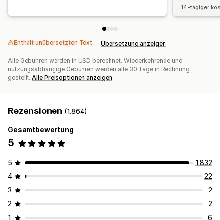
14-tägiger ko
Enthält unübersetzten Text
Übersetzung anzeigen
Alle Gebühren werden in USD berechnet. Wiederkehrende und
nutzungsabhängige Gebühren werden alle 30 Tage in Rechnung
gestellt.
Alle Preisoptionen anzeigen
Rezensionen
(1.864)
Gesamtbewertung
5
5
1.832
4
22
3
2
2
2
1
6