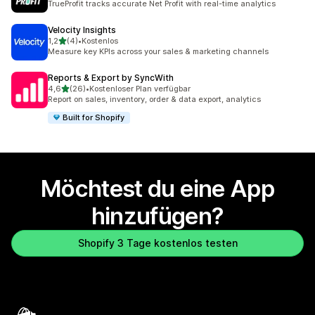
TrueProfit tracks accurate Net Profit with real-time analytics
Velocity Insights
von 5 Sternen
1,2
(4)
•
Kostenlos
4 Rezensionen insgesamt
Measure key KPIs across your sales & marketing channels
Reports & Export by SyncWith
von 5 Sternen
4,6
(26)
•
Kostenloser Plan verfügbar
26 Rezensionen insgesamt
Report on sales, inventory, order & data export, analytics
Built for Shopify
Möchtest du eine App
hinzufügen?
Shopify 3 Tage kostenlos testen