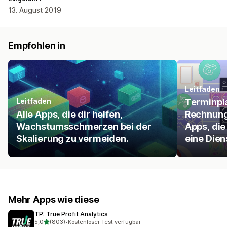
13. August 2019
Empfohlen in
Leitfaden
Leitfaden
Terminpl
Alle Apps, die dir helfen,
Rechnung
Wachstumsschmerzen bei der
Apps, die
Skalierung zu vermeiden.
eine Dien
Mehr Apps wie diese
TP: True Profit Analytics
von 5 Sternen
5,0
(803)
•
Kostenloser Test verfügbar
803 Rezensionen insgesamt