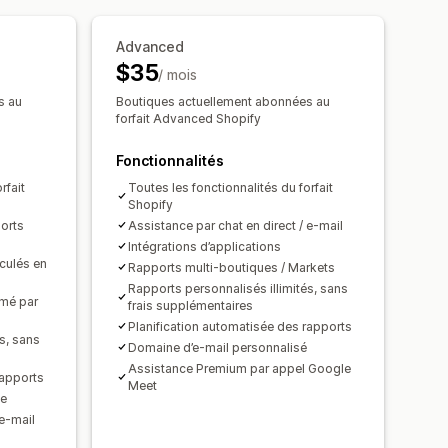
nées
Advanced
ails des commandes
Transactions
$35
/ mois
nnées
s au
Boutiques actuellement abonnées au
orts multi-boutiques
réel
Tarification
forfait Advanced Shopify
 des données
Analyse de l’historique
pprochement bancaire
Fonctionnalités
ns
Conformité au RGPD
’historique des données
rfait
Toutes les fonctionnalités du forfait
Shopify
ports
Assistance par chat en direct / e-mail
Intégrations d’applications
culés en
Rapports multi-boutiques / Markets
Rapports personnalisés illimités, sans
umé par
frais supplémentaires
Planification automatisée des rapports
s, sans
Domaine d’e-mail personnalisé
Assistance Premium par appel Google
rapports
Meet
ge
 e-mail