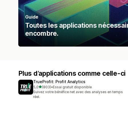
Guide
Toutes les applications nécessa
encombre.
Plus d’applications comme celle-ci
TrueProfit: Profit Analytics
étoile(s) sur 5
5,0
(803)
•
Essai gratuit disponible
803 avis au total
Suivez votre bénéfice net avec des analyses en temps
réel.