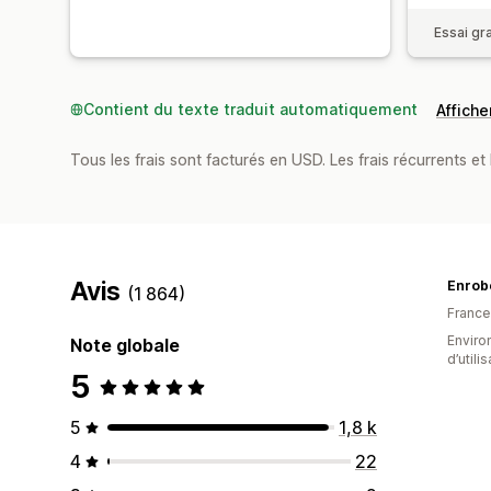
Essai gra
Contient du texte traduit automatiquement
Afficher
Tous les frais sont facturés en USD. Les frais récurrents et 
Avis
Enrob
(1 864)
France
Enviro
Note globale
d’utili
5
5
1,8 k
4
22