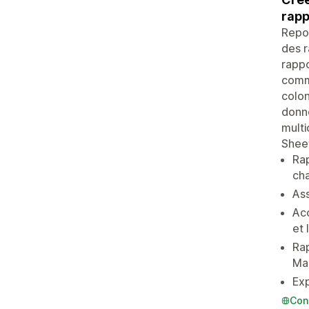
rapp
Repor
des r
rappo
comma
colon
donné
multi
Sheet
Rap
ch
Ass
Ac
et 
Rap
Mar
Exp
Con