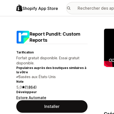
Shopify App Store
Galer
Report Pundit: Custom
Reports
Tarification
Forfait gratuit disponible. Essai gratuit
disponible.
Populaires auprès des boutiques similaires à
la vôtre
Basées aux États-Unis
Note
5,0
(1 864)
Développeur
Estore Automate
Installer
Crée