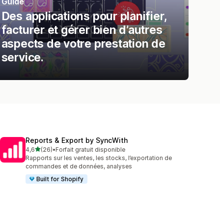
Guide
Des applications pour planifier,
facturer et gérer bien d’autres
aspects de votre prestation de
service.
Reports & Export by SyncWith
étoile(s) sur 5
4,6
(26)
•
Forfait gratuit disponible
26 avis au total
Rapports sur les ventes, les stocks, l’exportation de
commandes et de données, analyses
Built for Shopify