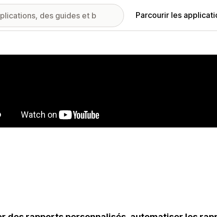
Parcourir les applicat
ie d’images vedette
r des rapports personnalisés, automatiser les rappo