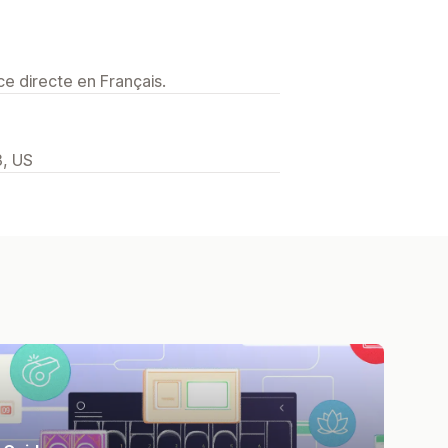
e directe en Français.
3, US