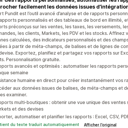
rocher facilement les données issues d’intégratio
t Pundit est l’outil avancé d’analyse et de rapports person
apports personnalisés et des tableaux de bord en illimité
rts préconçus sur les ventes, les taxes, les versements, le
ndes, les clients, Markets, les PDV et les stocks. Affinez v
nes calculées, des indicateurs personnalisés et des champs
es à partir de méta-champs, de balises et de lignes de c
devise. Exportez, planifiez et partagez vos rapports sur Ex
s. Personnalisation gratuite.
ports avancés et optimisés : automatiser les rapports per
aque semaine
istance humaine en direct pour créer instantanément vos r
céder aux données issues de balises, de méta-champs et d
les examiner.
ports multi-boutiques : obtenir une vue unique des ventes 
kets et des devises
orter, automatiser et planifier les rapports : Excel, CSV, P
tient du texte traduit automatiquement
Afficher l’original