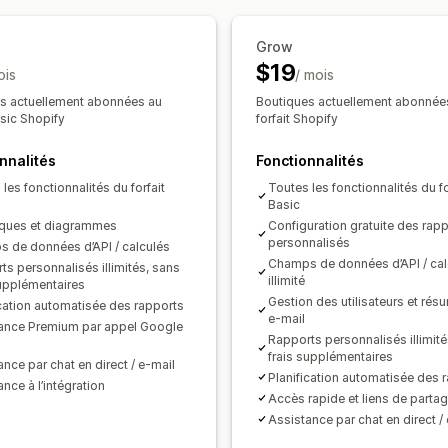
Panier abandonné
Synchronisation automatique des don
Grow
Supports visuels et rapports
Résumé des ventes quotidiennes
Dét
$19
ois
/ mois
Tableau de bord des analyses de do
Versements
Clients
Stock et produit
s actuellement abonnées au
Boutiques actuellement abonnée
Tableaux de bord personnalisés
Rapp
Synchronisation des stocks en temps 
asic Shopify
forfait Shopify
Rapports personnalisés
Exportation
Cartographie des taxes de vente
Ra
nnalités
Fonctionnalités
Planification des rapports
Notificatio
Résolution d’erreurs
Importation de l
les fonctionnalités du forfait
Toutes les fonctionnalités du fo
Basic
ques et diagrammes
Configuration gratuite des rap
personnalisés
 de données d’API / calculés
Champs de données d’API / cal
ts personnalisés illimités, sans
illimité
supplémentaires
Gestion des utilisateurs et rés
ication automatisée des rapports
e-mail
ance Premium par appel Google
Rapports personnalisés illimité
frais supplémentaires
nce par chat en direct / e-mail
Planification automatisée des 
nce à l’intégration
Accès rapide et liens de parta
Assistance par chat en direct /