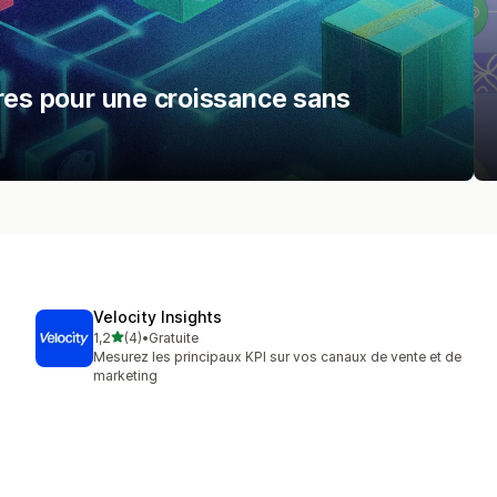
ires pour une croissance sans
Velocity Insights
étoile(s) sur 5
1,2
(4)
•
Gratuite
4 avis au total
Mesurez les principaux KPI sur vos canaux de vente et de
marketing