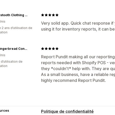
Houndstooth Clothing Company
Unis
Very solid app. Quick chat response if 
 2 ans d’utilisation de
using it for inventory reports, it can be
cation
The Gingerbread Construction Co.
Unis
Report Pundit making all our reporting
d’utilisation de
reports needed with Shopify POS - ver
cation
they *couldn't* help with. They are qu
As a small business, have a reliable re
highly recommend Report Pundit.
urces
Politique de confidentialité