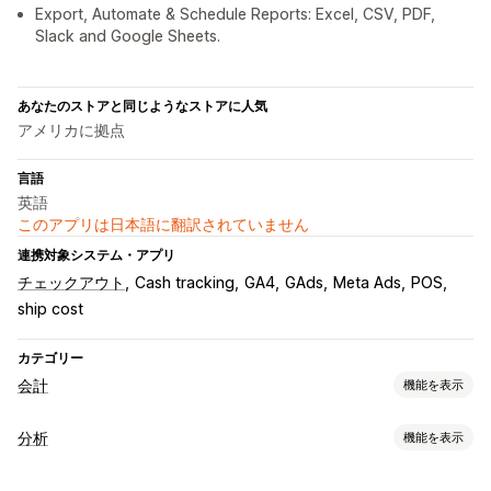
Export, Automate & Schedule Reports: Excel, CSV, PDF,
Slack and Google Sheets.
あなたのストアと同じようなストアに人気
アメリカに拠点
言語
英語
このアプリは日本語に翻訳されていません
連携対象システム・アプリ
チェックアウト
Cash tracking
GA4
GAds
Meta Ads
POS
ship cost
カテゴリー
会計
機能を表示
財務レポート
分析
機能を表示
収益と残高
キャッシュフロー
売上と返金
売上税
経費追跡
お客様の操作動向