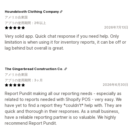
Houndstooth Clothing Company
アメリカ合衆国
アプリの使用期間：2年以上
2026年7月13日
Very solid app. Quick chat response if you need help. Only
limitation is when using it for inventory reports, it can be off or
lag behind but overall is great.
The Gingerbread Construction Co.
アメリカ合衆国
アプリの使用期間：3ヶ月
2026年6月30日
Report Pundit making all our reporting needs - especially as
related to reports needed with Shopify POS - very easy. We
have yet to find a report they *couldn't* help with. They are
quick and thorough in their responses. As a small business,
have a reliable reporting partner is so valuable. We highly
recommend Report Pundit.