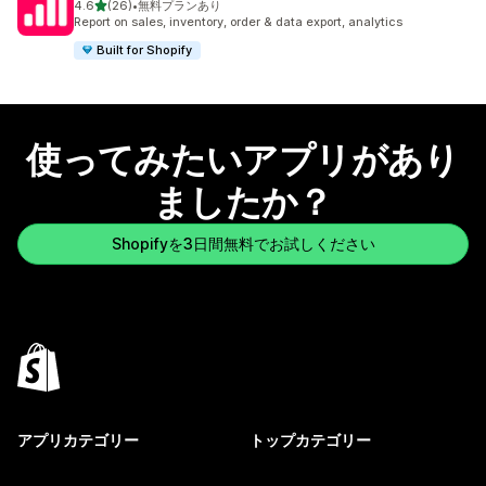
5つ星中
4.6
(26)
•
無料プランあり
合計レビュー数：26件
Report on sales, inventory, order & data export, analytics
Built for Shopify
使ってみたいアプリがあり
ましたか？
Shopifyを3日間無料でお試しください
アプリカテゴリー
トップカテゴリー