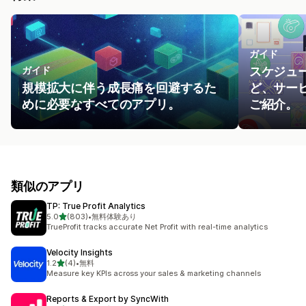
ガイド
ガイド
スケジュ
規模拡大に伴う成長痛を回避するた
ど、サー
めに必要なすべてのアプリ。
ご紹介。
類似のアプリ
TP: True Profit Analytics
5つ星中
5.0
(803)
•
無料体験あり
合計レビュー数：803件
TrueProfit tracks accurate Net Profit with real-time analytics
Velocity Insights
5つ星中
1.2
(4)
•
無料
合計レビュー数：4件
Measure key KPIs across your sales & marketing channels
Reports & Export by SyncWith