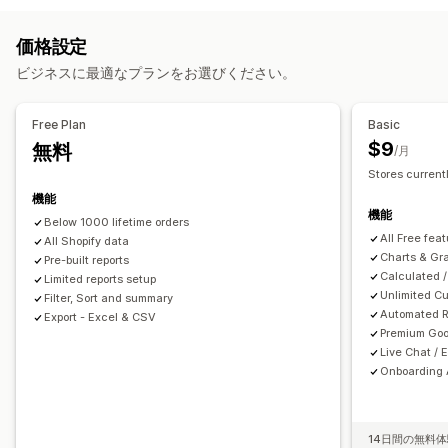
返品と交換
売上原価の追跡
カスタムレポート
イベント追跡
セグメンテーション
ページ閲覧回数
財務運営
価格設定
顧客生涯価値 (LTV)
コホート分析
請求と請求書発行
売掛金勘定
諸条件
課税控除
免税
注文書
ビジネスに最適なプランをお選びください。
マーケティングと販売
在庫更新
複数ストア
複数通貨
マルチチャネル
マーケティングアトリビューション
ROAS
Free Plan
Basic
自動データ同期
利益に関するインサイト
購入の追跡
UTM追跡
カゴ落ち
$9
無料
/月
日次売上サマリー
注文詳細
取引
支払い受取
お客様
Stores current
ビジュアルとレポート
在庫と商品
リアルタイム在庫同期
価格設定
売上税マッピング
機能
分析ダッシュボード
カスタムダッシュボード
銀行照合
エラーの解決
履歴データのインポート
機能
Below 1000 lifetime orders
複数ストアレポート
カスタムレポート
データのエクスポート
All Free fea
All Shopify data
履歴分析
レポートのスケジュール設定
通知
GDPR準拠
Charts & Gr
Pre-built reports
Calculated /
Limited reports setup
Unlimited Cu
Filter, Sort and summary
Automated R
Export - Excel & CSV
Premium Goo
Live Chat / 
Onboarding 
14日間の無料