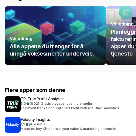
Veiledning
Planlegg
Veiledning
faktureri
Alle appene du trenger for å
apper du 
unngå voksesmerter underveis.
tjeneste.
Flere apper som denne
TP: True Profit Analytics
av 5 stjerner
5,0
(802)
•
Gratis prøveperiode tilgjengelig
Totalt 802 omtaler
TrueProfit tracks accurate Net Profit with real-time analytics
Velocity Insights
av 5 stjerner
1,2
(4)
•
Gratis
Totalt 4 omtaler
Measure key KPIs across your sales & marketing channels