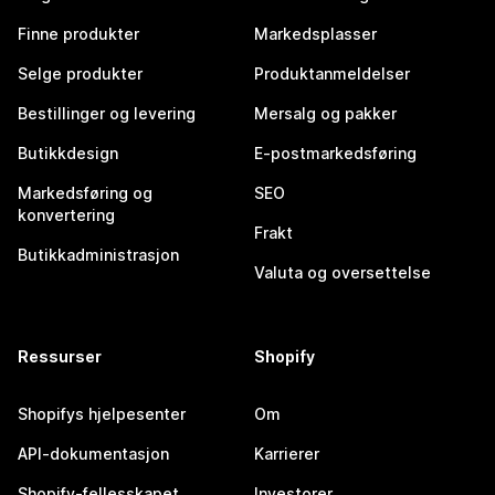
Finne produkter
Markedsplasser
Selge produkter
Produktanmeldelser
Bestillinger og levering
Mersalg og pakker
Butikkdesign
E-postmarkedsføring
Markedsføring og
SEO
konvertering
Frakt
Butikkadministrasjon
Valuta og oversettelse
Ressurser
Shopify
Shopifys hjelpesenter
Om
API-dokumentasjon
Karrierer
Shopify-fellesskapet
Investorer