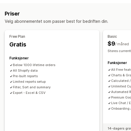
Omsetningsavgift
Utgiftssporing
Returer og bytter
Hendelsessporing
Segmentering
Sidevisninger
COGS-sporing
Tilpassede rapporter
Priser
Livstidsverdi (LTV)
Kohortanalyse
Økonomisk drift
Velg abonnementet som passer best for bedriften din.
Markedsføring og salg
Fakturering
Utestående beløp
Nettovilkår
Skattefradrag
Markedsførings-attribusjon
ROAS
Fortjenesteinnsikt
Skattefritak
Innkjøpsordre
Lageroppdateringer
Free Plan
Basic
Kjøpssporing
UTM-sporing
Forlatt handlekurv
Multibutikk
Multivaluta
Multikanal
$9
Gratis
/ måned
Stores current
Visuelt og rapporter
Automatisk synkronisering av data
Funksjoner
Analyse-instrumentbord
Tilpassede instrumentbord
Daglig salgssammendrag
Bestillingsdetaljer
Funksjoner
Below 1000 lifetime orders
Multibutikk-rapporter
Tilpassede rapporter
Dataeksport
Transaksjoner
Utbetalinger
Kunder
All Free fea
All Shopify data
Historiske analyser
Rapportplanlegging
Varsler
Lagerbeholdning og produkt
Charts & Gr
Pre-built reports
Calculated /
Samtykke av personvernforordningen
Limited reports setup
Synkronisering av lagerbeholdning i sanntid
Priser
Unlimited Cu
Filter, Sort and summary
Tilordning av omsetningsavgift
Bankavstemming
Automated R
Export - Excel & CSV
Premium Goo
Feilløsning
Import av historiske data
Live Chat / 
Onboarding 
14-dagers gra