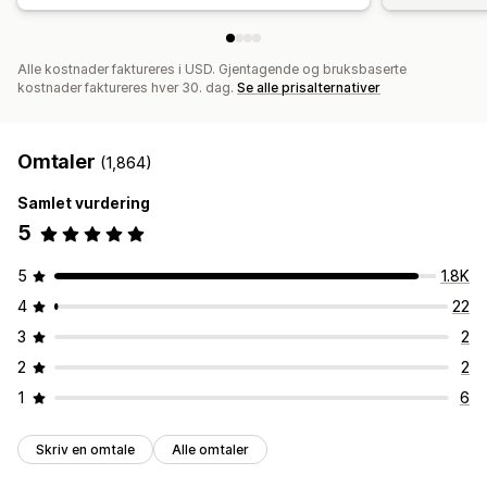
Alle kostnader faktureres i USD. Gjentagende og bruksbaserte
kostnader faktureres hver 30. dag.
Se alle prisalternativer
Omtaler
(1,864)
Samlet vurdering
5
5
1.8K
4
22
3
2
2
2
1
6
Skriv en omtale
Alle omtaler