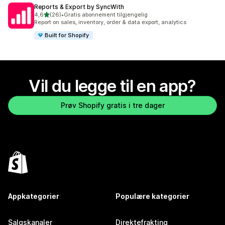
Reports & Export by SyncWith
av 5 stjerner
4,6
(26)
•
Gratis abonnement tilgjengelig
Totalt 26 omtaler
Report on sales, inventory, order & data export, analytics
Built for Shopify
Vil du legge til en app?
Prøv Shopify gratis i tre dager
Appkategorier
Populære kategorier
Salgskanaler
Direktefrakting