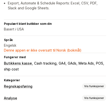
Export, Automate & Schedule Reports: Excel, CSV, PDF,
Slack and Google Sheets.
Populært blant butikker som din
Basert i USA
Språk
Engelsk
Denne appen er ikke oversatt til Norsk (bokmål)
Fungerer med
Butikkens kasse
Cash tracking
GA4
GAds
Meta Ads
POS
ship cost
Kategorier
Regnskapsføring
Vis funksjoner
Økonomiske rapporter
Analyse
Vis funksjoner
Inntekter og saldo
Kontantstrøm
Salg og refusjoner
Kundeatferd