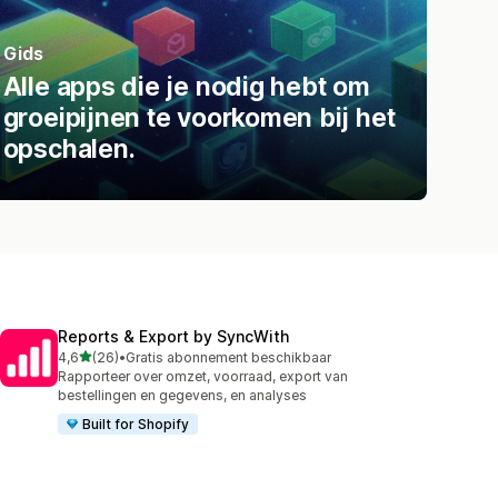
Gids
Alle apps die je nodig hebt om
groeipijnen te voorkomen bij het
opschalen.
Reports & Export by SyncWith
van 5 sterren
4,6
(26)
•
Gratis abonnement beschikbaar
26 recensies in totaal
Rapporteer over omzet, voorraad, export van
bestellingen en gegevens, en analyses
Built for Shopify