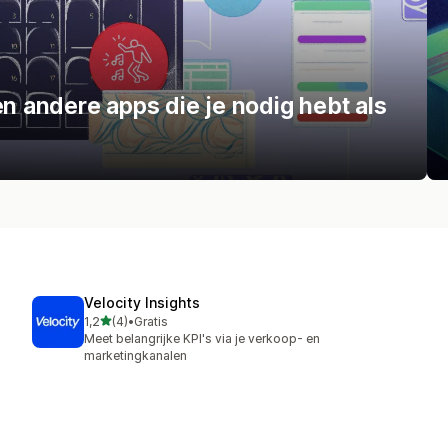
en andere apps die je nodig hebt als
Velocity Insights
van 5 sterren
1,2
(4)
•
Gratis
4 recensies in totaal
Meet belangrijke KPI's via je verkoop- en
marketingkanalen