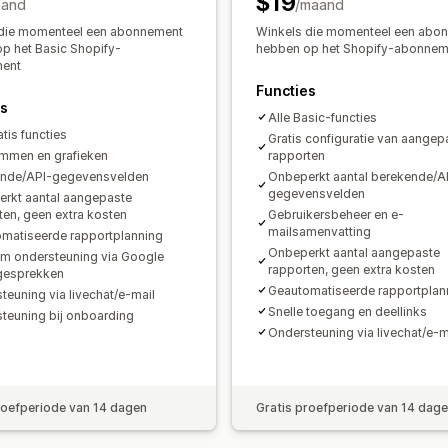
$19
aand
/maand
Rapporten van meerdere winkels
Aa
Uitbetalingen
Klanten
Voorraad en p
 die momenteel een abonnement
Winkels die momenteel een abo
Gegevensexport
Historische analyse
Voorraadsynchronisatie in real time
P
p het Basic Shopify-
hebben op het Shopify-abonnem
ent
Naleving van AVG
Bankreconciliatie
Foutresolutie
Impo
Functies
es
Alle Basic-functies
atis functies
Gratis configuratie van aangep
mmen en grafieken
rapporten
ende/API-gegevensvelden
Onbeperkt aantal berekende/A
gegevensvelden
rkt aantal aangepaste
ten, geen extra kosten
Gebruikersbeheer en e-
mailsamenvatting
matiseerde rapportplanning
Onbeperkt aantal aangepaste
m ondersteuning via Google
rapporten, geen extra kosten
gesprekken
Geautomatiseerde rapportplan
teuning via livechat/e-mail
Snelle toegang en deellinks
teuning bij onboarding
Ondersteuning via livechat/e-m
roefperiode van 14 dagen
Gratis proefperiode van 14 dag