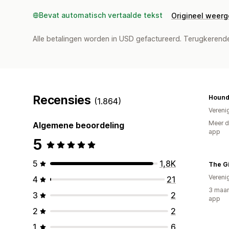
Bevat automatisch vertaalde tekst
Origineel weer
Alle betalingen worden in USD gefactureerd. Terugkeren
Recensies
(1.864)
Vereni
Meer d
Algemene beoordeling
app
5
5
1,8K
Vereni
4
21
3 maan
3
2
app
2
2
1
6