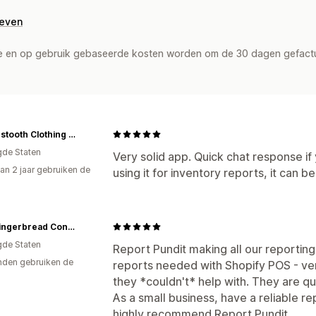
geven
de en op gebruik gebaseerde kosten worden om de 30 dagen gefact
Houndstooth Clothing Company
gde Staten
Very solid app. Quick chat response if 
an 2 jaar gebruiken de
using it for inventory reports, it can be
The Gingerbread Construction Co.
gde Staten
Report Pundit making all our reporting
den gebruiken de
reports needed with Shopify POS - ver
they *couldn't* help with. They are qu
As a small business, have a reliable re
highly recommend Report Pundit.