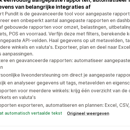
vens van belangrijke integraties af
t Pundit is de geavanceerde tool voor aangepaste rapporte
reer een onbeperkt aantal aangepaste rapporten en dashb
f gebouwde rapporten voor omzet, belastingen, uitbetalinge
ts, POS en voorraad. Verfijn deze met filters, berekende 
ngepaste API-velden. Haal gegevens op uit metavelden, ta
ere winkels en valuta's. Exporteer, plan en deel naar Exce
s aanpassingen.
tere en geavanceerde rapporten: automatiseer aangepaste
en
soonlijke liveondersteuning om direct je aangepaste rappor
ijk en analyseer gegevens uit tags, metavelden en eigens
porten voor meerdere winkels: krijg één overzicht van de o
kets en valuta's
porten exporteren, automatiseren en plannen: Excel, CSV,
at automatisch vertaalde tekst
Origineel weergeven