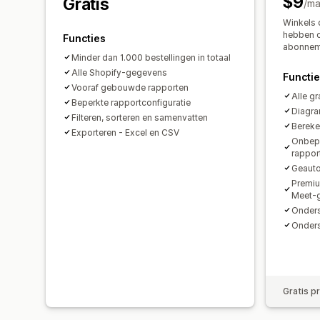
$9
Gratis
/m
Winkels
hebben o
Functies
abonnem
Minder dan 1.000 bestellingen in totaal
Alle Shopify-gegevens
Functi
Vooraf gebouwde rapporten
Alle gr
Beperkte rapportconfiguratie
Diagra
Filteren, sorteren en samenvatten
Berek
Exporteren - Excel en CSV
Onbepe
rappor
Geauto
Premiu
Meet-
Onders
Onders
Gratis p