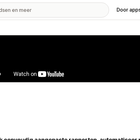
Door apps
ij met uitgelichte afbeeldingen
 eenvoudig aangepaste rapporten, automatiseer r