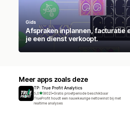
Gids
Afspraken inplannen, facturatie 
je een dienst verkoopt.
Meer apps zoals deze
TP: True Profit Analytics
van 5 sterren
5,0
(802)
•
Gratis proefperiode beschikbaar
802 recensies in totaal
TrueProfit houdt een nauwkeurige nettowinst bij met
realtime analyses