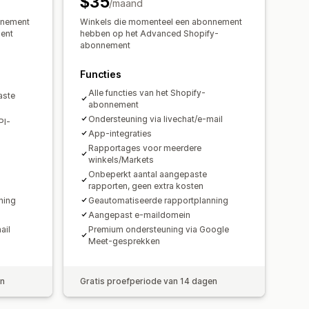
$35
/maand
ngepaste rapporten
roduct
nnement
Winkels die momenteel een abonnement
Rapportplanning
Meldingen
rijzen
Toewijzing omzetbelasting
ent
hebben op het Advanced Shopify-
abonnement
rt historische gegevens
Functies
Alle functies van het Shopify-
aste
abonnement
Ondersteuning via livechat/e-mail
PI-
App-integraties
Rapportages voor meerdere
winkels/Markets
Onbeperkt aantal aangepaste
rapporten, geen extra kosten
ning
Geautomatiseerde rapportplanning
Aangepast e-maildomein
ail
Premium ondersteuning via Google
Meet-gesprekken
en
Gratis proefperiode van 14 dagen