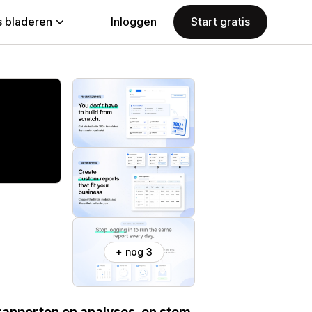
 bladeren
Inloggen
Start gratis
+ nog 3
apporten en analyses, en stem