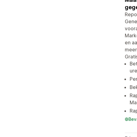
gege
Repor
Gene
voora
Marke
en aa
meerd
Grati
Be
ur
Per
Bek
Rap
Mar
Rap
Bev