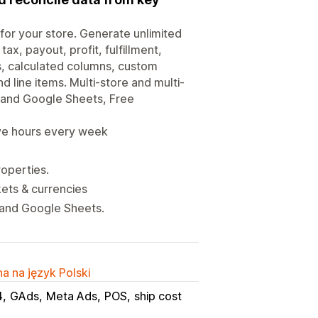
for your store. Generate unlimited
x, payout, profit, fulfillment,
rs, calculated columns, custom
d line items. Multi-store and multi-
, and Google Sheets, Free
ve hours every week
roperties.
kets & currencies
 and Google Sheets.
a na język Polski
4
GAds
Meta Ads
POS
ship cost