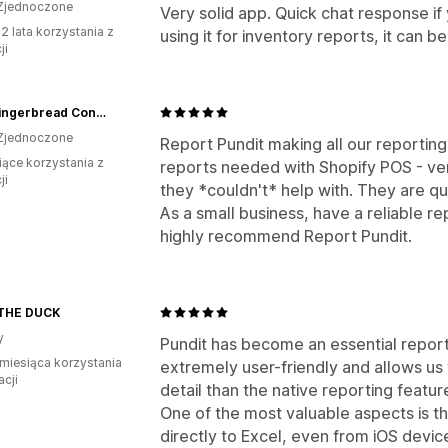
Zjednoczone
Very solid app. Quick chat response if 
2 lata korzystania z
using it for inventory reports, it can be
ji
The Gingerbread Construction Co.
Zjednoczone
Report Pundit making all our reporting
iące korzystania z
reports needed with Shopify POS - ver
ji
they *couldn't* help with. They are qu
As a small business, have a reliable re
highly recommend Report Pundit.
THE DUCK
y
Pundit has become an essential report
miesiąca korzystania
extremely user-friendly and allows us 
acji
detail than the native reporting featur
One of the most valuable aspects is the
directly to Excel, even from iOS device