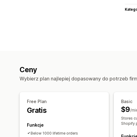
Katego
Ceny
Wybierz plan najlepiej dopasowany do potrzeb fir
Free Plan
Basic
$9
Gratis
/mi
Stores cu
Shopify 
Funkcje
Below 1000 lifetime orders
Funkcj