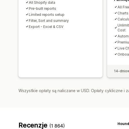
All Shopify data
All Fre
Pre-built reports
Charts
Limited reports setup
Calcula
Filter, Sort and summary
Unlimi
Export - Excel & CSV
Cost
Automa
Premiu
Live C
Onboar
14-dnio
Wszystkie opłaty są naliczane w USD. Opłaty cykliczne i 
Recenzje
(1 864)