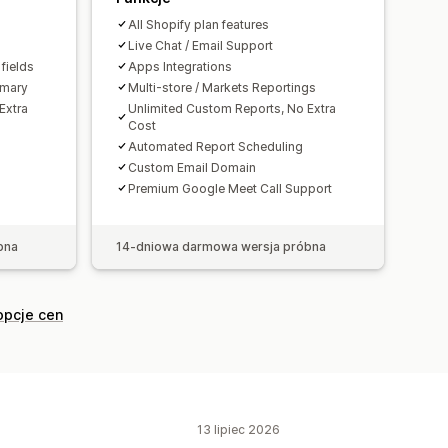
zgodnienie bankowe
All Shopify plan features
dotyczące importu
Live Chat / Email Support
 fields
Apps Integrations
mmary
Multi-store / Markets Reportings
Extra
Unlimited Custom Reports, No Extra
Cost
Automated Report Scheduling
Custom Email Domain
Premium Google Meet Call Support
bna
14-dniowa darmowa wersja próbna
opcje cen
13 lipiec 2026