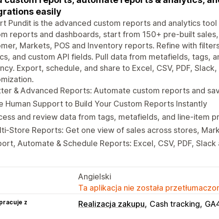
grations easily
t Pundit is the advanced custom reports and analytics tool 
m reports and dashboards, start from 150+ pre-built sales, ta
mer, Markets, POS and Inventory reports. Refine with filte
cs, and custom API fields. Pull data from metafields, tags, an
ncy. Export, schedule, and share to Excel, CSV, PDF, Slack
mization.
tter & Advanced Reports: Automate custom reports and sa
e Human Support to Build Your Custom Reports Instantly
ess and review data from tags, metafields, and line-item p
ti-Store Reports: Get one view of sales across stores, Mar
ort, Automate & Schedule Reports: Excel, CSV, PDF, Slack
Angielski
Ta aplikacja nie została przetłumaczon
pracuje z
Realizacja zakupu
Cash tracking
GA