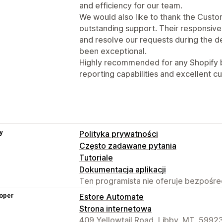
and efficiency for our team.
We would also like to thank the Custo
outstanding support. Their responsiven
and resolve our requests during the 
been exceptional.
Highly recommended for any Shopify 
reporting capabilities and excellent 
y
Polityka prywatności
Często zadawane pytania
Tutoriale
Dokumentacja aplikacji
Ten programista nie oferuje bezpośred
oper
Estore Automate
Strona internetowa
409 Yellowtail Road, Libby, MT, 5992