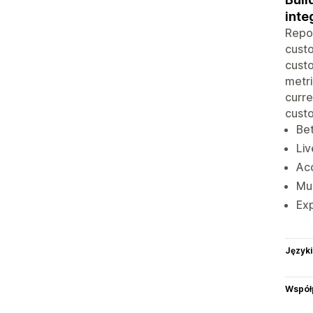
inte
Repor
custo
custo
metri
curre
custo
Be
Liv
Acc
Mul
Exp
Języki
Współ