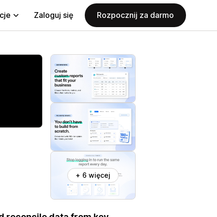
cje
Zaloguj się
Rozpocznij za darmo
+ 6 więcej
d reconcile data from key