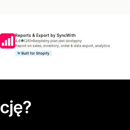
Reports & Export by SyncWith
na 5 gwiazdek
4,6
(26)
•
Bezpłatny plan jest dostępny
Łączna liczba recenzji: 26
Report on sales, inventory, order & data export, analytics
Built for Shopify
cję?