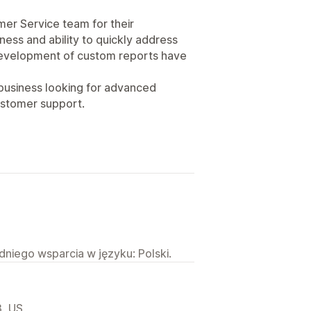
mer Service team for their
ess and ability to quickly address
development of custom reports have
business looking for advanced
customer support.
niego wsparcia w języku: Polski.
3, US