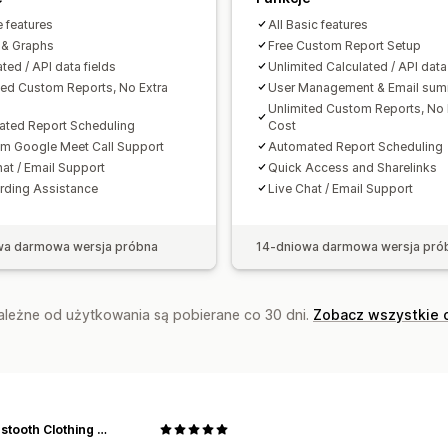
Mapowanie podatku od sprzedaży
U
e features
All Basic features
Rozwiązanie błędu
Archiwalne dane 
 & Graphs
Free Custom Report Setup
ted / API data fields
Unlimited Calculated / API data
ted Custom Reports, No Extra
User Management & Email su
Unlimited Custom Reports, No 
ted Report Scheduling
Cost
m Google Meet Call Support
Automated Report Scheduling
hat / Email Support
Quick Access and Sharelinks
ding Assistance
Live Chat / Email Support
wa darmowa wersja próbna
14-dniowa darmowa wersja pró
zależne od użytkowania są pobierane co 30 dni.
Zobacz wszystkie 
Houndstooth Clothing Company