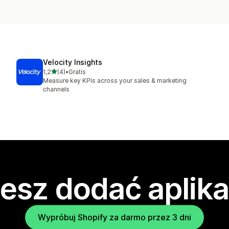
Velocity Insights
na 5 gwiazdek
1,2
(4)
•
Gratis
Łączna liczba recenzji: 4
Measure key KPIs across your sales & marketing
channels
esz dodać aplika
Wypróbuj Shopify za darmo przez 3 dni