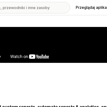
Przeglądaj aplika
nione obrazy w galerii
d custom reports, automate reports & analytics, an