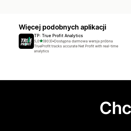
Więcej podobnych aplikacji
TP: True Profit Analytics
na 5 gwiazdek
5,0
(803)
•
Dostępna darmowa wersja próbna
Łączna liczba recenzji: 803
TrueProfit tracks accurate Net Profit with real-time
analytics
Chc