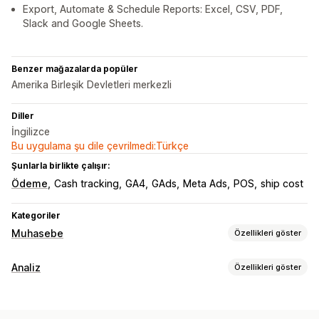
Export, Automate & Schedule Reports: Excel, CSV, PDF,
Slack and Google Sheets.
Benzer mağazalarda popüler
Amerika Birleşik Devletleri merkezli
Diller
İngilizce
Bu uygulama şu dile çevrilmedi:Türkçe
Şunlarla birlikte çalışır:
Ödeme
Cash tracking
GA4
GAds
Meta Ads
POS
ship cost
Kategoriler
Muhasebe
Özellikleri göster
Finansal raporlar
Analiz
Özellikleri göster
Gelir ve bakiye
Nakit akışı
Satışlar ve iadeler
Müşteri davranışı
Satış vergisi
Harcama takibi
İade ve değişim işlemleri
Etkinlik takibi
Segmentasyon
Sayfa görüntülemeleri