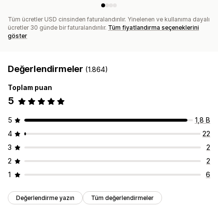
Tüm ücretler USD cinsinden faturalandırılır. Yinelenen ve kullanıma dayalı
ücretler 30 günde bir faturalandırılır.
Tüm fiyatlandırma seçeneklerini
göster
Değerlendirmeler
(1.864)
Toplam puan
5
5
1,8 B
4
22
3
2
2
2
1
6
Değerlendirme yazın
Tüm değerlendirmeler