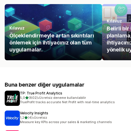
Kılavuz
Kılavuz
Belirli bi
Ölçeklendirmeyle artan sıkıntıları
planlama,
önlemek için ihtiyacınız olan tüm
ihtiyacını
uygulamalar.
yönelik u
Buna benzer diğer uygulamalar
TP: True Profit Analytics
5 yıldız üzerinden
5,0
(802)
•
Ücretsiz deneme kullanılabilir
toplam 802 değerlendirme
TrueProfit tracks accurate Net Profit with real-time analytics
Velocity Insights
5 yıldız üzerinden
1,2
(4)
•
Ücretsiz
toplam 4 değerlendirme
Measure key KPIs across your sales & marketing channels