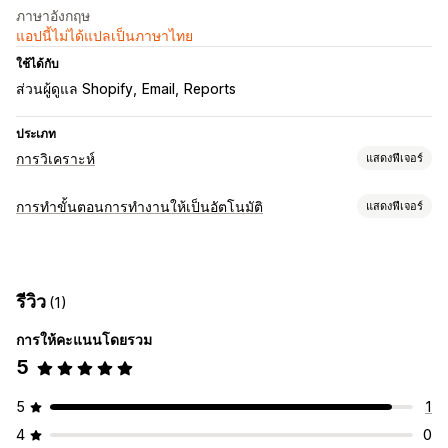
ภาษาอังกฤษ
แอปนี้ไม่ได้แปลเป็นภาษาไทย
ใช้ได้กับ
ส่วนผู้ดูแล Shopify
Email
Reports
ประเภท
การวิเคราะห์
แสดงฟีเจอร์
ภาพและรายงาน
การทำขั้นตอนการทำงานให้เป็นอัตโนมัติ
แสดงฟีเจอร์
รายงานที่กำหนดเอง
การส่งออกข้อมูล
การวิเคราะห์ในอดีต
การปรับแต่ง
กำหนดเวลารายงาน
การแจ้งเตือน
เทมเพลต
ซิงค์ข้อมูลอัตโนมัติ
งานตามกำหนดเวลา
รีวิว
(1)
การให้คะแนนโดยรวม
5
5
1
4
0