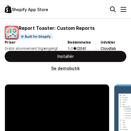
Shopify App Store
Report Toaster: Custom Reports
Built for Shopify
Priser
Bedømmelse
Udvikler
Gratis abonnement tilgængeligt
5,0
(204)
Cloudlab
Installér
Se demobutik