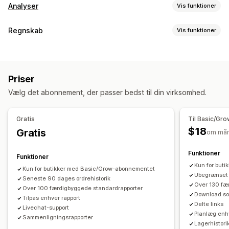
Analyser
Vis funktioner
Kundeadfærd
Regnskab
Vis funktioner
Sporing i realtid
Segmentering
Levetidsværdi
Regnskabsrapporter
Loyalitetsanalyse
Kohorteanalyse
Indkomst og saldo
Likviditet
Salg og refusioner
Markedsføring og salg
Priser
Omsætningsskat
Udgiftssporing
Indblik med kunstig intelligens
Markedsføringstildeling
Vælg det abonnement, der passer bedst til din virksomhed.
Returnering og ombytning
Betalingsanalyse
ROAS
Profitindblik
Købssporing
Sporing af kostpris for solgte varer
Tilpassede rapporter
UTM-sporing
Gratis
Til Basic/Gr
Effektivitetskontrolpanel
$18
Gratis
om må
Visualiseringer og rapporter
Finansiel drift
Rapporter for flere butikker
Tilpassede rapporter
Fakturering
Debitorer
Nettovilkår
Skattefradrag
Funktioner
Funktioner
Dataeksport
Historisk analyse
Prognose
Skattefritagelser
Lageropdateringer
Flere butikker
Kun for but
Kun for butikker med Basic/Grow-abonnementet
Planlægning af rapporter
Notifikationer
Ubegrænset
Multivaluta
Seneste 90 dages ordrehistorik
Flere kanaler
Over 130 fæ
Over 100 færdigbyggede standardrapporter
Download s
Automatisk datasynkronisering
Tilpas enhver rapport
Delte links
Livechat-support
Oversigt over dagligt salg
Ordredetaljer
Transaktioner
Planlæg enh
Sammenligningsrapporter
Lagerhistori
Udbetalinger
Kunder
Lagerbeholdning og produkt