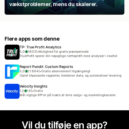
vækstproblemer, mens du skalerer.
Flere apps som denne
TP: True Profit Analytics
ud af 5 stjerner
5,0
(803)
•
Mulighed for gratis prøveperiode
803 anmeldelser i alt
TrueProfit sporer din nøjagtige nettoprofit med analyser i realtid
Report Pundit: Custom Reports
ud af 5 stjerner
5,0
(1.864)
•
Gratis abonnement tilgængeligt
1864 anmeldelser i alt
Opret tilpassede rapporter, kombiner data, og automatiser levering
Velocity Insights
ud af 5 stjerner
1,2
(4)
•
Gratis
4 anmeldelser i alt
Mål vigtige KPI'er på tværs af dine salgs- og marketingkanaler
Vil du tilføje en app?