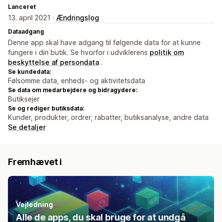
Lanceret
13. april 2021 ·
Ændringslog
Dataadgang
Denne app skal have adgang til følgende data for at kunne
fungere i din butik. Se hvorfor i udviklerens
politik om
beskyttelse af persondata
.
Se kundedata:
Følsomme data, enheds- og aktivitetsdata
Se data om medarbejdere og bidragydere:
Butiksejer
Se og rediger butiksdata:
Kunder, produkter, ordrer, rabatter, butiksanalyse, andre data
Se detaljer
Fremhævet i
Vejledning
Alle de apps, du skal bruge for at undgå