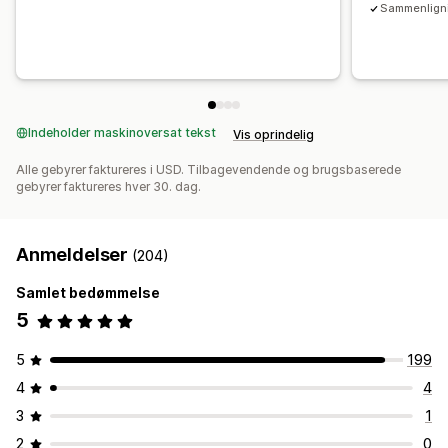
Sammenligni
Lagersynkronisering i realtid
Priser
Kortlægning af omsætningsskat
Bankafstemning
Fejlløsning
Import af historiske data
Indeholder maskinoversat tekst
Vis oprindelig
Alle gebyrer faktureres i USD. Tilbagevendende og brugsbaserede
gebyrer faktureres hver 30. dag.
Anmeldelser
(204)
Samlet bedømmelse
5
5
199
4
4
3
1
2
0