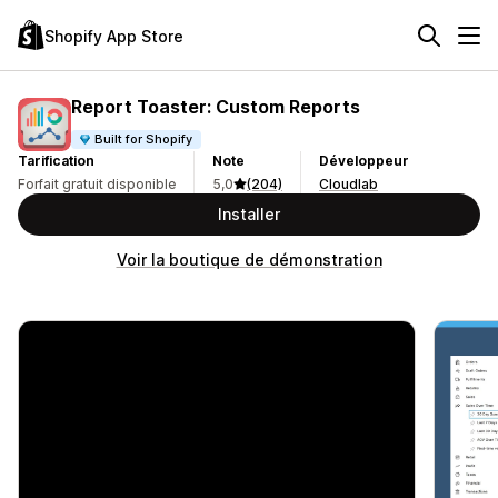
Shopify App Store
Report Toaster: Custom Reports
Built for Shopify
Tarification
Note
Développeur
Forfait gratuit disponible
5,0
(204)
Cloudlab
Installer
Voir la boutique de démonstration