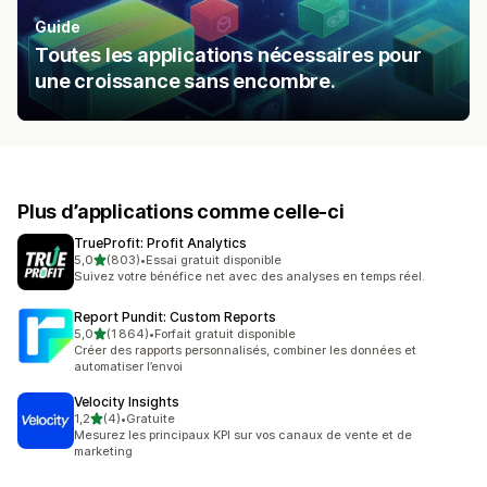
Guide
Toutes les applications nécessaires pour
une croissance sans encombre.
Plus d’applications comme celle-ci
TrueProfit: Profit Analytics
étoile(s) sur 5
5,0
(803)
•
Essai gratuit disponible
803 avis au total
Suivez votre bénéfice net avec des analyses en temps réel.
Report Pundit: Custom Reports
étoile(s) sur 5
5,0
(1 864)
•
Forfait gratuit disponible
1864 avis au total
Créer des rapports personnalisés, combiner les données et
automatiser l’envoi
Velocity Insights
étoile(s) sur 5
1,2
(4)
•
Gratuite
4 avis au total
Mesurez les principaux KPI sur vos canaux de vente et de
marketing