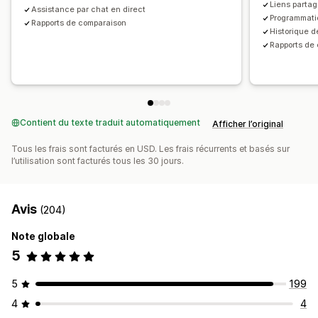
Synchronisation automatique des données
Liens parta
Assistance par chat en direct
Programmatio
Résumé des ventes quotidiennes
Détails des commandes
Rapports de comparaison
Historique d
Transactions
Versements
Clients
Stock et produit
Rapports de
Synchronisation des stocks en temps réel
Tarification
Cartographie des taxes de vente
Rapprochement bancaire
Résolution d’erreurs
Importation de l’historique des données
Contient du texte traduit automatiquement
Afficher l’original
Tous les frais sont facturés en USD. Les frais récurrents et basés sur
l’utilisation sont facturés tous les 30 jours.
Avis
(204)
Note globale
5
5
199
4
4