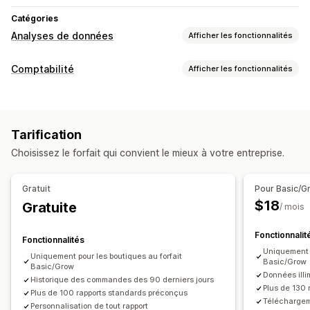
Catégories
Analyses de données
Afficher les fonctionnalités
Comportement du client
Comptabilité
Afficher les fonctionnalités
Suivi en temps réel
Segmentation
Valeur vie client (LTV)
Rapports financiers
Analyse de la fidélité
Analyse de cohorte
Revenu et solde
Flux de trésorerie
Marketing et ventes
Tarification
Ventes et remboursements
Taxe de vente
Connaissances issues de l’IA
Attribution marketing
Choisissez le forfait qui convient le mieux à votre entreprise.
Suivi des dépenses
Retours et échanges
Suivi du CMV
Analyse des données de paiement
Rapports personnalisés
Retour sur investissement publicitaire (ROAS)
Gratuit
Pour Basic/G
Tableau de bord des performances
Informations sur les bénéfices
Suivi des achats
Suivi UTM
$18
Gratuite
/ mois
Opérations financières
Supports visuels et rapports
Facturation
Comptes débiteurs
Délais de paiement
Fonctionnalit
Fonctionnalités
Rapports multi-boutiques
Rapports personnalisés
Déductions fiscales
Exonérations fiscales
Uniquement p
Uniquement pour les boutiques au forfait
Basic/Grow
Exportation des données
Analyse de l’historique
Basic/Grow
Mises à jour des stocks
Boutiques multiples
Données illi
Historique des commandes des 90 derniers jours
Prévisions
Planification des rapports
Notifications
Devises multiples
Multicanal
Plus de 130 
Plus de 100 rapports standards préconçus
Téléchargem
Personnalisation de tout rapport