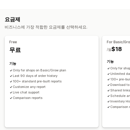
재무 보고서
코호트 분석
수입 및 잔액
현금 흐름
판매액 및 환불액
판매세
경비 추적
마케팅 및 판매
요금제
반품 또는 교환
COGS 추적
사용자 지정 보고서
실적 대시보드
AI 분석 정보
마케팅 기여
결제 분석
ROAS
수익 분석 정보
비즈니스에 가장 적합한 요금제를 선택하세요.
재무 운영
구매 추적
UTM 추적
청구서 및 인보이스 발행
미수금
할인 조건
세금 공제
면세 혜택
Free
For Basic/Gr
시각화 및 보고서
재고 업데이트
멀티스토어
여러 통화
멀티채널
$18
무료
/월
멀티스토어 보고서
사용자 지정 보고서
데이터 내보내기
자동 데이터 동기화
과거 분석
예측
보고서 예약
알림
기능
기능
일일 판매 요약
주문 세부 정보
거래
지급액
고객
재고 및 제품
Only for sho
Only for shops on Basic/Grow plan
실시간 재고 동기화
가격 책정
판매세 매핑
은행 조정
오류 해결
Unlimited d
Last 90 days of order history
내역 데이터 가져오기
130+ pre-bui
100+ standard pre-built reports
Download t
Customize any report
Shared link
Live chat support
Schedule an
Comparison reports
Inventory Hi
Comparison 