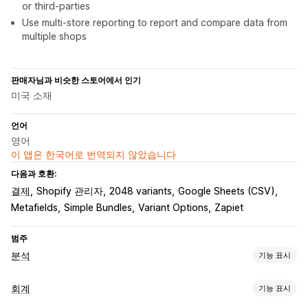
or third-parties
Use multi-store reporting to report and compare data from
multiple shops
판매자님과 비슷한 스토어에서 인기
미국 소재
언어
영어
이 앱은 한국어로 번역되지 않았습니다
다음과 호환:
결제
Shopify 관리자
2048 variants
Google Sheets (CSV)
Metafields
Simple Bundles
Variant Options
Zapiet
범주
분석
기능 표시
고객 행동
회계
기능 표시
실시간 추적
세분화
고객 평생 가치(LTV)
고객 충성도 분석