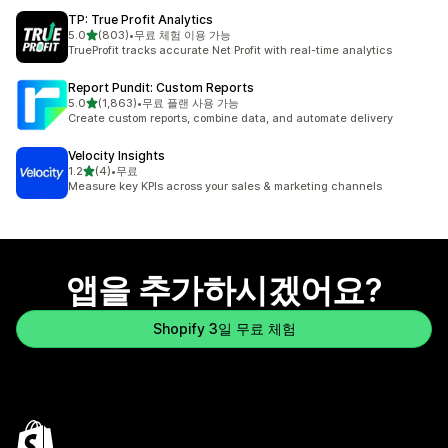
TP: True Profit Analytics
별 5개 중
5.0
(803)
•
무료 체험 이용 가능
총 리뷰 803개
TrueProfit tracks accurate Net Profit with real-time analytics
Report Pundit: Custom Reports
별 5개 중
5.0
(1,863)
•
무료 플랜 사용 가능
총 리뷰 1863개
Create custom reports, combine data, and automate delivery
Velocity Insights
별 5개 중
1.2
(4)
•
무료
총 리뷰 4개
Measure key KPIs across your sales & marketing channels
앱을 추가하시겠어요?
Shopify 3일 무료 체험