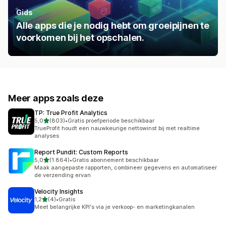
Gids
Alle apps die je nodig hebt om groeipijnen te
voorkomen bij het opschalen.
Meer apps zoals deze
TP: True Profit Analytics
van 5 sterren
5,0
(803)
•
Gratis proefperiode beschikbaar
803 recensies in totaal
TrueProfit houdt een nauwkeurige nettowinst bij met realtime
analyses
Report Pundit: Custom Reports
van 5 sterren
5,0
(1.864)
•
Gratis abonnement beschikbaar
1864 recensies in totaal
Maak aangepaste rapporten, combineer gegevens en automatiseer
de verzending ervan
Velocity Insights
van 5 sterren
1,2
(4)
•
Gratis
4 recensies in totaal
Meet belangrijke KPI's via je verkoop- en marketingkanalen