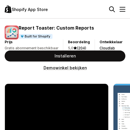
Shopify App Store
Report Toaster: Custom Reports
Built for Shopify
Prijs
Beoordeling
Ontwikkelaar
Gratis abonnement beschikbaar
5,0
(204)
Cloudlab
Installeren
Demowinkel bekijken