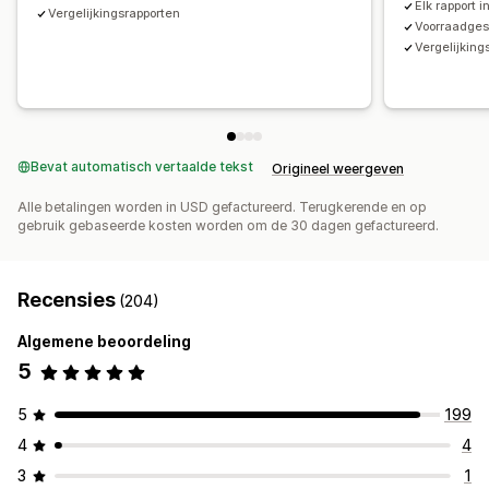
Elk rapport 
Transacties
Uitbetalingen
Klanten
Voorraad en product
Vergelijkingsrapporten
Voorraadges
Voorraadsynchronisatie in real time
Prijzen
Vergelijking
Toewijzing omzetbelasting
Bankreconciliatie
Foutresolutie
Import historische gegevens
Bevat automatisch vertaalde tekst
Origineel weergeven
Alle betalingen worden in USD gefactureerd. Terugkerende en op
gebruik gebaseerde kosten worden om de 30 dagen gefactureerd.
Recensies
(204)
Algemene beoordeling
5
5
199
4
4
3
1