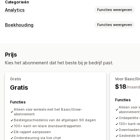
Categorieën
Analytics
Functies weergeven
Klantgedrag
Boekhouding
Functies weergeven
Tracking in realtime
Segmentering
Lifetime value (LTV)
Financiële rapporten
Loyaliteitsanalyse
Cohortanalyse
Inkomen en balans
Cashflow
Marketing en verkopen
Prijs
Verkopen en terugbetalingen
Omzetbelasting
AI-inzichten
Marketingtoewijzing
Checkoutanalytics
Kies het abonnement dat het beste bij je bedrijf past.
Uitgaven volgen
Retouren en uitwisselingen
ROAS
Inzichten in winst
Aankopen volgen
UTM volgen
Kostprijs van verkochte goederen volgen
Gratis
Voor Basic/G
Aangepaste rapporten
Prestatiedashboard
Beeldmateriaal en rapporten
$18
Gratis
/maand
Rapporten van meerdere winkels
Aangepaste rapporten
Financiële activiteiten
Gegevensexport
Historische analyse
Voorspelling
Facturatie
Debiteuren
Nettovoorwaarden
Belastingaftrek
Functies
Functies
Rapportplanning
Meldingen
Belastingvrijstellingen
Voorraadupdates
Alleen voor 
Alleen voor winkels met het Basic/Grow-
abonnement
abonnement
Meerdere winkels
Meerdere valuta
Meerdere kanalen
Onbeperkte
Bestelgeschiedenis van de afgelopen 90 dagen
130+ kant-e
100+ kant-en-klare standaardrapporten
Automatische gegevenssynchronisatie
Downloaden
Elk rapport aanpassen
Overzicht dagelijkse omzet
Bestellingsgegevens
Gedeelde li
Ondersteuning via live chat