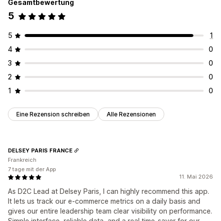
Gesamtbewertung
5
5
1
4
0
3
0
2
0
1
0
Eine Rezension schreiben
Alle Rezensionen
DELSEY PARIS FRANCE
Frankreich
7 tage mit der App
11. Mai 2026
As D2C Lead at Delsey Paris, I can highly recommend this app.
It lets us track our e-commerce metrics on a daily basis and
gives our entire leadership team clear visibility on performance.
Simple interface, reliable data, and a real time-saver for our