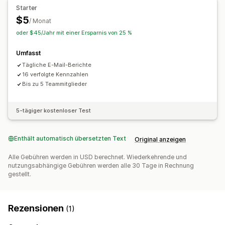
Bildmaterial und Berichte
Starter
$5
Datenexport
Historische Analyse
Berichtsplanung
/ Monat
oder $45/Jahr mit einer Ersparnis von 25 %
Umfasst
Tägliche E-Mail-Berichte
16 verfolgte Kennzahlen
Bis zu 5 Teammitglieder
5-tägiger kostenloser Test
Enthält automatisch übersetzten Text
Original anzeigen
Alle Gebühren werden in USD berechnet. Wiederkehrende und
nutzungsabhängige Gebühren werden alle 30 Tage in Rechnung
gestellt.
Rezensionen
(1)