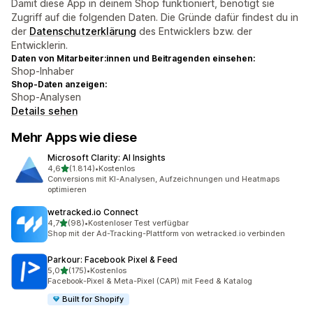
Damit diese App in deinem Shop funktioniert, benötigt sie
Zugriff auf die folgenden Daten. Die Gründe dafür findest du in
der
Datenschutzerklärung
des Entwicklers bzw. der
Entwicklerin.
Daten von Mitarbeiter:innen und Beitragenden einsehen:
Shop-Inhaber
Shop-Daten anzeigen:
Shop-Analysen
Details sehen
Mehr Apps wie diese
Microsoft Clarity: AI Insights
von 5 Sternen
4,6
(1.814)
•
Kostenlos
1814 Rezensionen insgesamt
Conversions mit KI-Analysen, Aufzeichnungen und Heatmaps
optimieren
wetracked.io Connect
von 5 Sternen
4,7
(98)
•
Kostenloser Test verfügbar
98 Rezensionen insgesamt
Shop mit der Ad-Tracking-Plattform von wetracked.io verbinden
Parkour: Facebook Pixel & Feed
von 5 Sternen
5,0
(175)
•
Kostenlos
175 Rezensionen insgesamt
Facebook-Pixel & Meta-Pixel (CAPI) mit Feed & Katalog
Built for Shopify