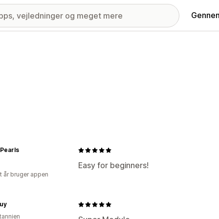
Gennem
Pearls
Easy for beginners!
et år bruger appen
uy
itannien