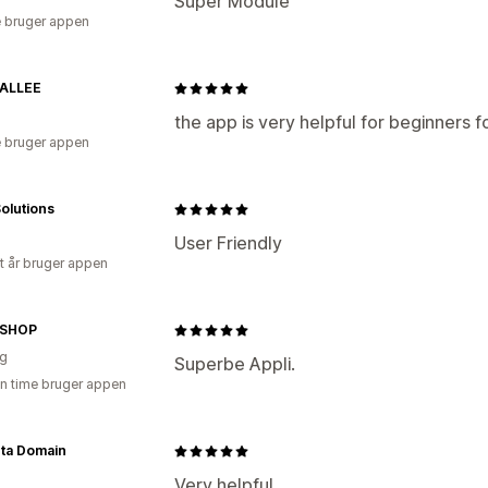
Super Module
 bruger appen
ALLEE
the app is very helpful for beginners 
 bruger appen
olutions
User Friendly
et år bruger appen
DSHOP
ig
Superbe Appli.
en time bruger appen
ta Domain
Very helpful