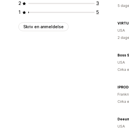
2
3
5 dage
1
5
VIRTU
Skriv en anmeldelse
USA
2 dage
Boss S
USA
Cirka 
IPRO
Frankr
Cirka 
Deeun
USA