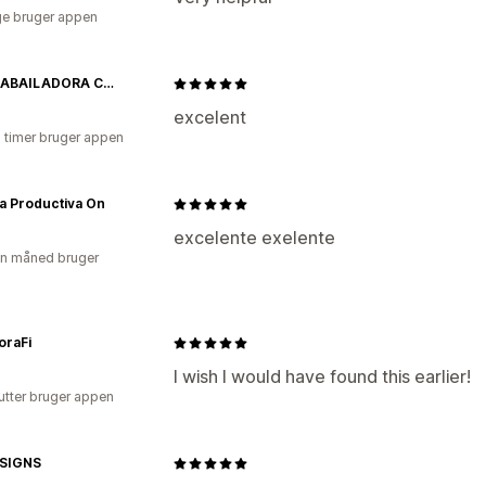
e bruger appen
FLORLABAILADORA CUSTOMS
excelent
2 timer bruger appen
a Productiva On
excelente exelente
en måned bruger
oraFi
I wish I would have found this earlier!
utter bruger appen
SIGNS