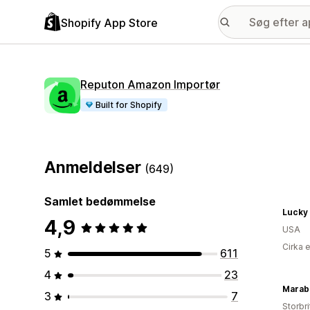
Shopify App Store
Reputon Amazon Importør
Built for Shopify
Anmeldelser
(649)
Samlet bedømmelse
Lucky 
4,9
USA
Cirka 
5
611
4
23
Marab
3
7
Storbr