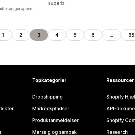
superb
utter bruger appen
1
2
3
4
5
6
…
65
Topkategorier
Ressourcer
Dropshipping
Shopify Hjæ
dukter
Markedspladser
API-dokume
Produktanmeldelser
Shopify Co
g
Mersalg og sampak
Research