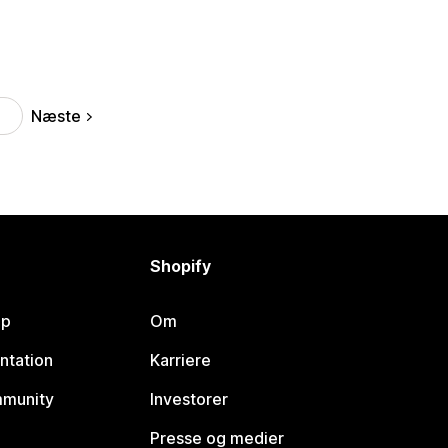
Næste
Shopify
lp
Om
ntation
Karriere
mmunity
Investorer
Presse og medier