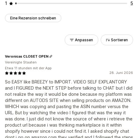
1
5
Eine Rezension schreiben
Anpassen
Sortieren
Veronicas CLOSET OPEN
Vereinigte Staaten
Etwa 11 stunden mit der App
28. Juni 2026
So EASY like BREEZY to IMPORT. VIDEO SELF EXPLANTORY
and I FIGURED the NEXT STEP before talking to CHAT but I did
not realize the way it would be done because my platform was
different on AUTODS SITE when selling products on AMAZON.
WHICH was copying and pasting the ASIN number versus the
URL. But by watching the video I figured that was the way it
was done. I just did not know the source of where i retrieve the
product url because i was thinking marketplace is it within
shopify however since i could not find it. I asked shopify chat
dont i go on amazon.com they verified and I followed the steps