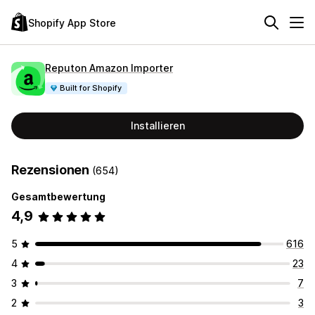
Shopify App Store
Reputon Amazon Importer
Built for Shopify
Installieren
Rezensionen
(654)
Gesamtbewertung
4,9
5
616
4
23
3
7
2
3