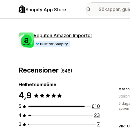
Shopify App Store
Reputon Amazon Importör
Built for Shopify
Recensioner
(648)
Helhetsomdöme
Marab
4,9
Storbr
5 daga
5
610
appen
4
23
3
7
VIRTU