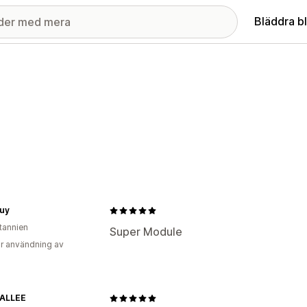
Bläddra b
uy
itannien
Super Module
r användning av
ALLEE