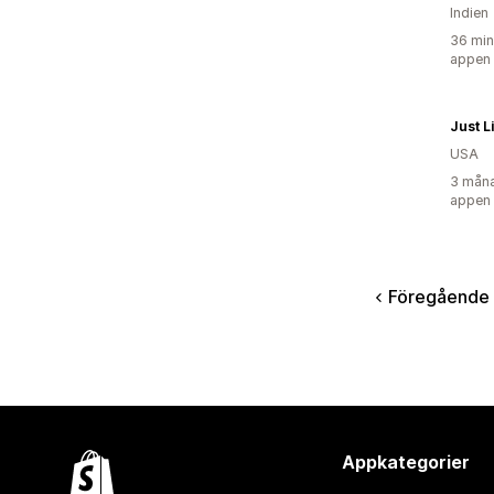
Indien
36 min
appen
Just L
USA
3 måna
appen
Föregående
Appkategorier