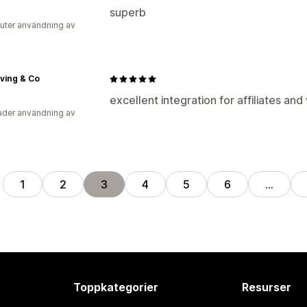
superb
uter användning av
iving & Co
excellent integration for affiliates an
der användning av
1
2
3
4
5
6
…
Toppkategorier
Resurser