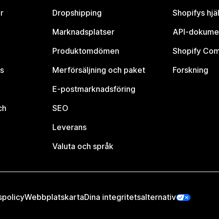
r
Dropshipping
Shopifys hjä
Marknadsplatser
API-dokume
Produktomdömen
Shopify Co
s
Merförsäljning och paket
Forskning
E-postmarknadsföring
ch
SEO
Leverans
Valuta och språk
spolicy
Webbplatskarta
Dina integritetsalternativ