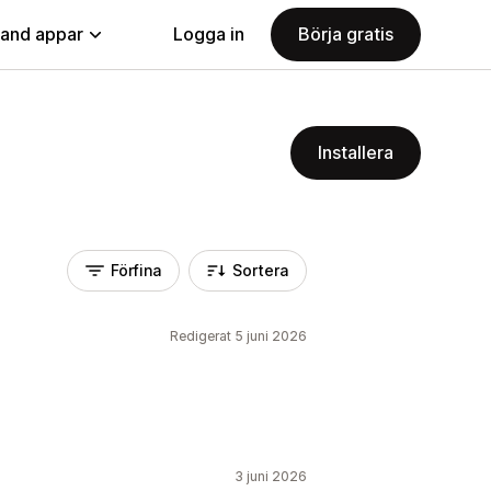
land appar
Logga in
Börja gratis
Installera
Förfina
Sortera
Redigerat 5 juni 2026
3 juni 2026