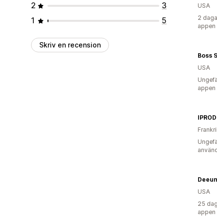
2
3
USA
2 daga
1
5
appen
Skriv en recension
Boss S
USA
Ungefä
appen
IPRO
Frankr
Ungefä
använd
Deeun
USA
25 dag
appen