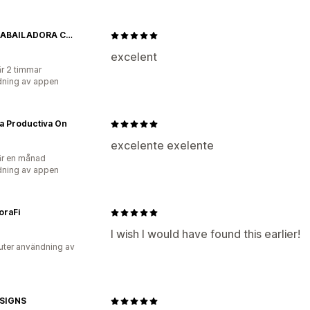
FLORLABAILADORA CUSTOMS
excelent
r 2 timmar
ning av appen
a Productiva On
excelente exelente
r en månad
ning av appen
oraFi
I wish I would have found this earlier!
uter användning av
SIGNS