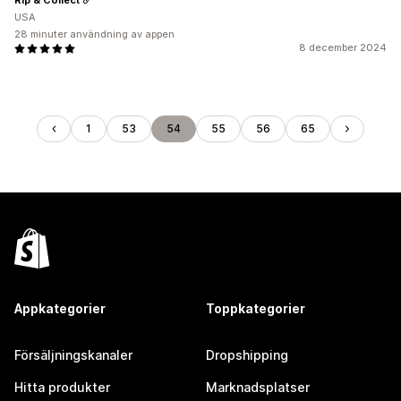
USA
28 minuter användning av appen
8 december 2024
1
53
54
55
56
65
Appkategorier
Toppkategorier
Försäljningskanaler
Dropshipping
Hitta produkter
Marknadsplatser