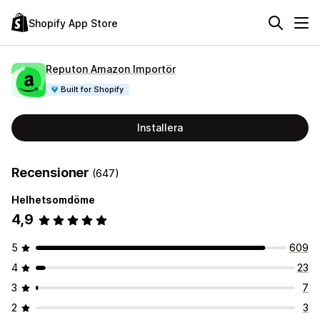
Shopify App Store
Reputon Amazon Importör
Built for Shopify
Installera
Recensioner
(647)
Helhetsomdöme
4,9
5
609
4
23
3
7
2
3