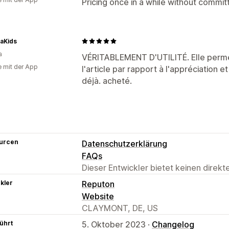
Pricing once in a while without commit
aKids
a
VÉRITABLEMENT D'UTILITÉ. Elle permet
e mit der App
l'article par rapport à l'appréciation et
déjà. acheté.
urcen
Datenschutzerklärung
FAQs
Dieser Entwickler bietet keinen direk
kler
Reputon
Website
CLAYMONT, DE, US
ührt
5. Oktober 2023 ·
Changelog