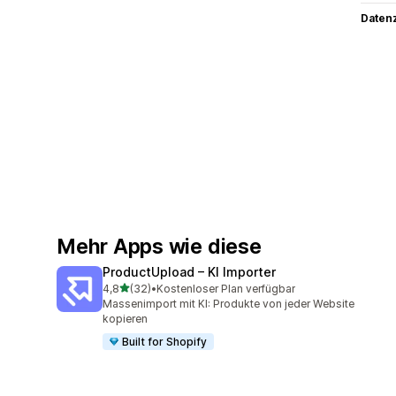
Datenz
Mehr Apps wie diese
ProductUpload – KI Importer
von 5 Sternen
4,8
(32)
•
Kostenloser Plan verfügbar
32 Rezensionen insgesamt
Massenimport mit KI: Produkte von jeder Website
kopieren
Built for Shopify