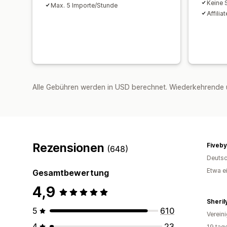
Keine 
Max. 5 Importe/Stunde
Affilia
Alle Gebühren werden in USD berechnet. Wiederkehrende 
Rezensionen
Fiveby
(648)
Deutsc
Etwa e
Gesamtbewertung
4,9
Sheril
5
610
Verein
4
23
19 tag