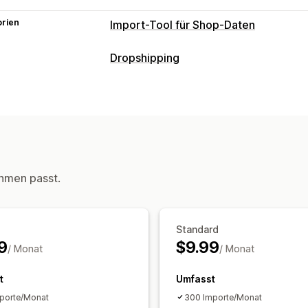
orien
Import-Tool für Shop-Daten
Datensynchronisierung
Dropshipping
Preissynchronisierung
Produktsynchr
Datenmigration
Massenimport
CSV
Produkte
hmen passt.
Standard
9
$9.99
/ Monat
/ Monat
t
Umfasst
porte/Monat
300 Importe/Monat