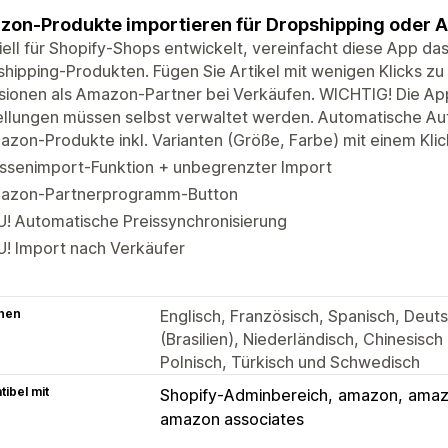
on-Produkte importieren für Dropshipping oder Af
ell für Shopify-Shops entwickelt, vereinfacht diese App d
hipping-Produkten. Fügen Sie Artikel mit wenigen Klicks zu
sionen als Amazon-Partner bei Verkäufen. WICHTIG! Die App
llungen müssen selbst verwaltet werden. Automatische Auft
zon-Produkte inkl. Varianten (Größe, Farbe) mit einem Klic
ssenimport-Funktion + unbegrenzter Import
azon-Partnerprogramm-Button
! Automatische Preissynchronisierung
U! Import nach Verkäufer
hen
Englisch, Französisch, Spanisch, Deutsc
(Brasilien), Niederländisch, Chinesisch
Polnisch, Türkisch und Schwedisch
ibel mit
Shopify-Adminbereich
amazon
amazo
amazon associates