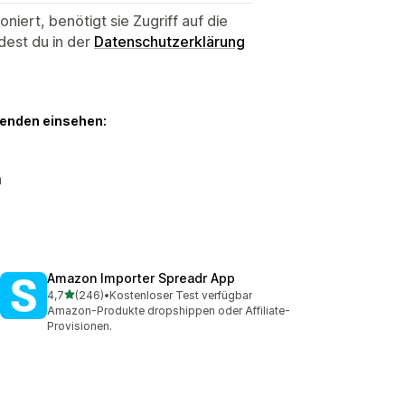
niert, benötigt sie Zugriff auf die
dest du in der
Datenschutzerklärung
genden einsehen:
n
Amazon Importer Spreadr App
von 5 Sternen
4,7
(246)
•
Kostenloser Test verfügbar
246 Rezensionen insgesamt
Amazon-Produkte dropshippen oder Affiliate-
Provisionen.