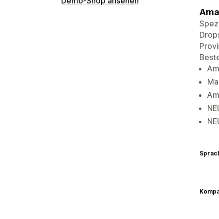
Demo-Shop ansehen
Amaz
Spezi
Drops
Provi
Beste
Ama
Ma
Am
NEU
NE
Sprac
Kompat