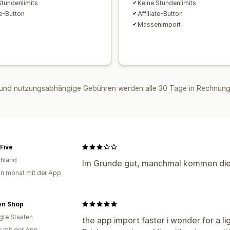
Stundenlimits
Keine Stundenlimits
te-Button
Affiliate-Button
Massenimport
und nutzungsabhängige Gebühren werden alle 30 Tage in Rechnung g
Five
hland
Im Grunde gut, manchmal kommen die Bi
in monat mit der App
yn Shop
igte Staaten
the app import faster i wonder for a lig
e mit der App