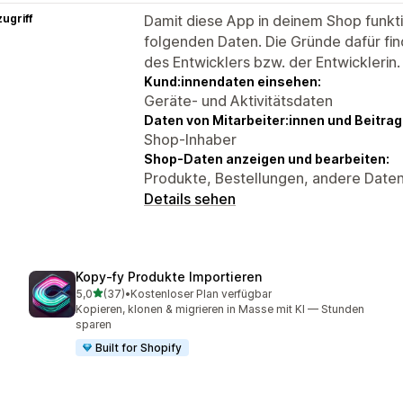
ugriff
Damit diese App in deinem Shop funktio
folgenden Daten. Die Gründe dafür fin
des Entwicklers bzw. der Entwicklerin.
Kund:innendaten einsehen:
Geräte- und Aktivitätsdaten
Daten von Mitarbeiter:innen und Beitra
Shop-Inhaber
Shop-Daten anzeigen und bearbeiten:
Produkte, Bestellungen, andere Date
Details sehen
Kopy‑fy Produkte Importieren
von 5 Sternen
5,0
(37)
•
Kostenloser Plan verfügbar
37 Rezensionen insgesamt
Kopieren, klonen & migrieren in Masse mit KI — Stunden
sparen
Built for Shopify