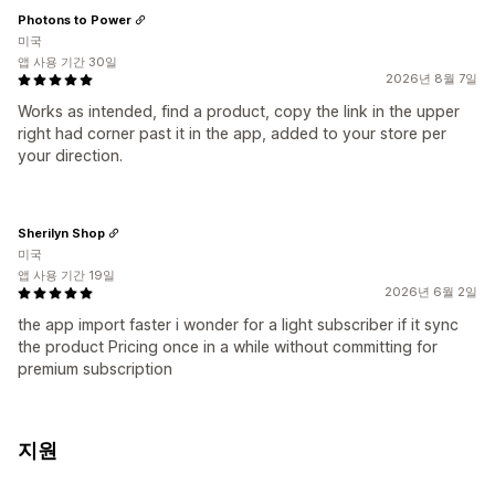
Photons to Power
미국
앱 사용 기간 30일
2026년 8월 7일
Works as intended, find a product, copy the link in the upper
right had corner past it in the app, added to your store per
your direction.
Sherilyn Shop
미국
앱 사용 기간 19일
2026년 6월 2일
the app import faster i wonder for a light subscriber if it sync
the product Pricing once in a while without committing for
premium subscription
지원