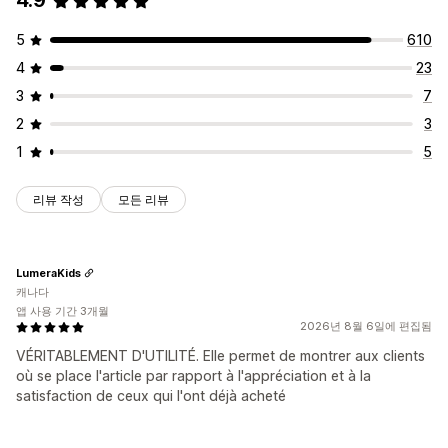
4.9
5
610
4
23
3
7
2
3
1
5
리뷰 작성
모든 리뷰
LumeraKids
캐나다
앱 사용 기간 3개월
2026년 8월 6일에 편집됨
VÉRITABLEMENT D'UTILITÉ. Elle permet de montrer aux clients
où se place l'article par rapport à l'appréciation et à la
satisfaction de ceux qui l'ont déjà acheté