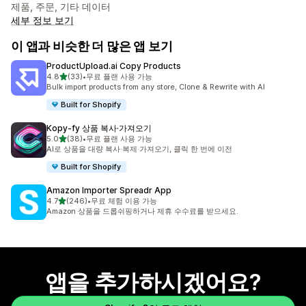
제품, 주문, 기타 데이터
세부 정보 보기
이 앱과 비슷한 더 많은 앱 보기
ProductUpload.ai Copy Products
별 5개 중
4.8
(33)
•
무료 플랜 사용 가능
총 리뷰 33개
Bulk import products from any store, Clone & Rewrite with AI
Built for Shopify
Kopy‑fy 상품 복사·가져오기
별 5개 중
5.0
(38)
•
무료 플랜 사용 가능
총 리뷰 38개
AI로 상품을 대량 복사·복제·가져오기, 클릭 한 번에 이전
Built for Shopify
Amazon Importer Spreadr App
별 5개 중
4.7
(246)
•
무료 체험 이용 가능
총 리뷰 246개
Amazon 상품을 드롭쉬핑하거나 제휴 수수료를 받으세요.
앱을 추가하시겠어요?