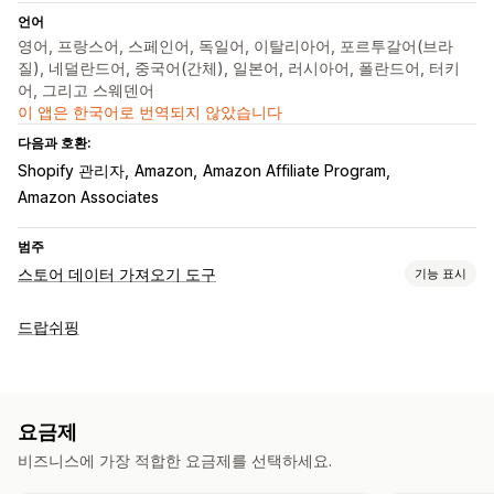
언어
영어, 프랑스어, 스페인어, 독일어, 이탈리아어, 포르투갈어(브라
질), 네덜란드어, 중국어(간체), 일본어, 러시아어, 폴란드어, 터키
어, 그리고 스웨덴어
이 앱은 한국어로 번역되지 않았습니다
다음과 호환:
Shopify 관리자
Amazon
Amazon Affiliate Program
Amazon Associates
범주
스토어 데이터 가져오기 도구
기능 표시
데이터 동기화
드랍쉬핑
가격 동기화
제품 동기화
데이터 마이그레이션
대량 가져오기
CSV
제품
요금제
비즈니스에 가장 적합한 요금제를 선택하세요.