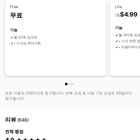
Free
Lite
$4.99
무료
/월
기능
기능
월 100회 임
월 20회 임포트
• 시간 제한 
• 시간당 최대 5회
• 어필리에이
모든 비용은 USD(으)로 청구됩니다. 반복 요금 및 사용 기반 요금은 30일마다
청구됩니다.
리뷰
(648)
전체 평점