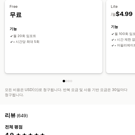
Free
Lite
$4.99
무료
/월
기능
기능
월 100회 임
월 20회 임포트
• 시간 제한 
• 시간당 최대 5회
• 어필리에이
모든 비용은 USD(으)로 청구됩니다. 반복 요금 및 사용 기반 요금은 30일마다
청구됩니다.
리뷰
(649)
전체 평점