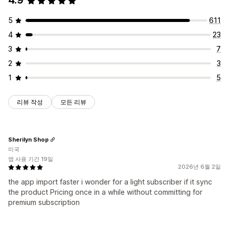
4.9
5
611
4
23
3
7
2
3
1
5
리뷰 작성
모든 리뷰
Sherilyn Shop
미국
앱 사용 기간 19일
2026년 6월 2일
the app import faster i wonder for a light subscriber if it sync
the product Pricing once in a while without committing for
premium subscription