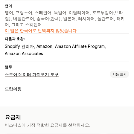
언어
영어, 프랑스어, 스페인어, 독일어, 이탈리아어, 포르투갈어(브라
질), 네덜란드어, 중국어(간체), 일본어, 러시아어, 폴란드어, 터키
어, 그리고 스웨덴어
이 앱은 한국어로 번역되지 않았습니다
다음과 호환:
Shopify 관리자
Amazon
Amazon Affiliate Program
Amazon Associates
범주
스토어 데이터 가져오기 도구
기능 표시
데이터 동기화
드랍쉬핑
가격 동기화
제품 동기화
데이터 마이그레이션
대량 가져오기
CSV
제품
요금제
비즈니스에 가장 적합한 요금제를 선택하세요.