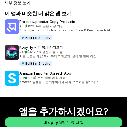
세부 정보 보기
이 앱과 비슷한 더 많은 앱 보기
ProductUpload.ai Copy Products
별 5개 중
4.8
(32)
•
무료 플랜 사용 가능
총 리뷰 32개
Bulk import products from any store, Clone & Rewrite with AI
Built for Shopify
Kopy‑fy 상품 복사·가져오기
별 5개 중
5.0
(37)
•
무료 플랜 사용 가능
총 리뷰 37개
AI로 상품을 대량 복사·복제·가져오기, 클릭 한 번에 이전
Built for Shopify
Amazon Importer Spreadr App
별 5개 중
4.7
(246)
•
무료 체험 이용 가능
총 리뷰 246개
Amazon 상품을 드롭쉬핑하거나 제휴 수수료를 받으세요.
앱을 추가하시겠어요?
Shopify 3일 무료 체험