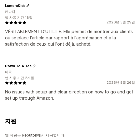
LumeraKids
캐나다
앱 사용 기간 18일
2026년 5월 29일
VÉRITABLEMENT D'UTILITÉ. Elle permet de montrer aux clients
où se place l'article par rapport à l'appréciation et à la
satisfaction de ceux qui l'ont déjà. acheté.
Down To A Tee
미국
앱 사용 기간 2개월
2026년 5월 26일
No issues with setup and clear direction on how to go and get
set up through Amazon.
지원
앱 지원은 Reputon에서 제공합니다.