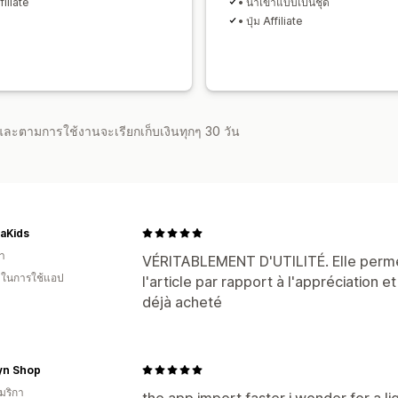
ffiliate
• นำเข้าแบบเป็นชุด
• ปุ่ม Affiliate
จำและตามการใช้งานจะเรียกเก็บเงินทุกๆ 30 วัน
aKids
า
VÉRITABLEMENT D'UTILITÉ. Elle permet
น ในการใช้แอป
l'article par rapport à l'appréciation et
déjà acheté
yn Shop
มริกา
the app import faster i wonder for a lig