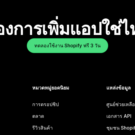
องการเพิ่มแอปใช่
ทดลองใช้งาน Shopify ฟรี 3 วัน
หมวดหมู่ยอดนิยม
แหล่งข้อมูล
การดรอปชิป
ศูนย์ช่วยเหล
ตลาด
เอกสาร API
รีวิวสินค้า
ชุมชน Shopi