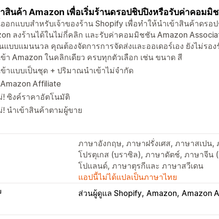
้าสินค้า Amazon เพื่อเริ่มร้านดรอปชิปปิงหรือรับค่าคอมมิ
้ออกแบบสำหรับเจ้าของร้าน Shopify เพื่อทำให้นำเข้าสินค้าดรอปช
n ลงร้านได้ในไม่กี่คลิก และรับค่าคอมมิชชัน Amazon Associates
แบบแมนนวล คุณต้องจัดการการจัดส่งและออเดอร์เอง ยังไม่รองร
ข้า Amazon ในคลิกเดียว ครบทุกตัวเลือก เช่น ขนาด สี
ข้าแบบเป็นชุด + ปริมาณนำเข้าไม่จำกัด
ม Amazon Affiliate
่! ซิงค์ราคาอัตโนมัติ
่! นำเข้าสินค้าตามผู้ขาย
ภาษาอังกฤษ, ภาษาฝรั่งเศส, ภาษาสเปน, 
โปรตุเกส (บราซิล), ภาษาดัตช์, ภาษาจีน (ตั
โปแลนด์, ภาษาตุรกีและ ภาษาสวีเดน
แอปนี้ไม่ได้แปลเป็นภาษาไทย
บ
ส่วนผู้ดูแล Shopify
Amazon
Amazon Af