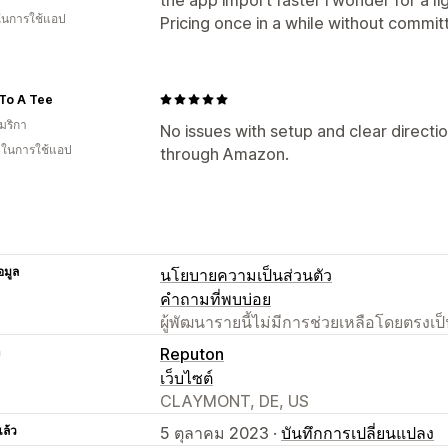
 ในการใช้แอป
Pricing once in a while without commit
To A Tee
มริกา
No issues with setup and clear directi
น ในการใช้แอป
through Amazon.
อมูล
นโยบายความเป็นส่วนตัว
คำถามที่พบบ่อย
ผู้พัฒนารายนี้ไม่มีการช่วยเหลือโดยตรง
า
Reputon
เว็บไซต์
CLAYMONT, DE, US
แล้ว
5 ตุลาคม 2023 ·
บันทึกการเปลี่ยนแปลง