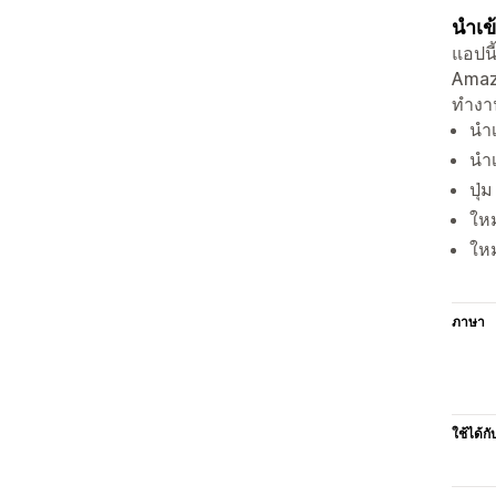
นำเข
แอปนี
Amazo
ทำงาน
นำเ
นำเ
ปุ่
ใหม
ใหม
ภาษา
ใช้ได้กั