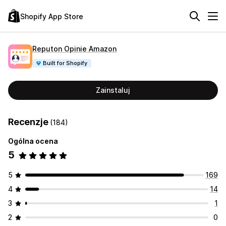
Shopify App Store
Reputon Opinie Amazon
Built for Shopify
Zainstaluj
Recenzje
(184)
Ogólna ocena
5
5
169
4
14
3
1
2
0