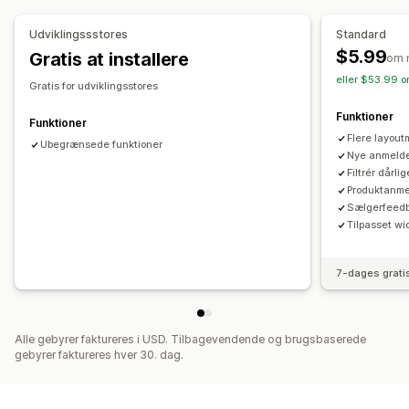
Import og eksport
Analyser
Udviklingssstores
Standard
$5.99
Gratis at installere
Engagementssporing
om 
eller $53.99 o
Gratis for udviklingsstores
Funktioner
Funktioner
Flere layou
Ubegrænsede funktioner
Nye anmelde
Filtrér dårl
Produktanme
Sælgerfeed
Tilpasset wi
7-dages grati
Alle gebyrer faktureres i USD. Tilbagevendende og brugsbaserede
gebyrer faktureres hver 30. dag.