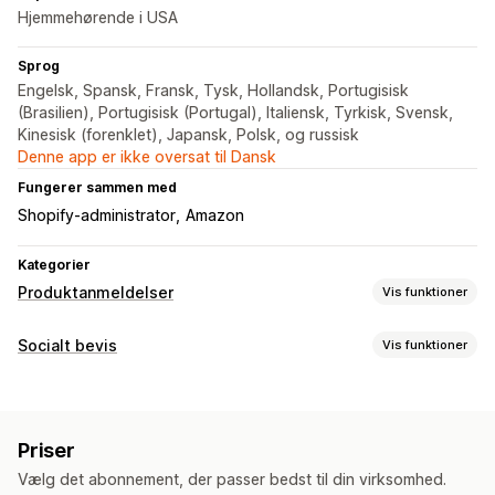
Hjemmehørende i USA
Sprog
Engelsk, Spansk, Fransk, Tysk, Hollandsk, Portugisisk
(Brasilien), Portugisisk (Portugal), Italiensk, Tyrkisk, Svensk,
Kinesisk (forenklet), Japansk, Polsk, og russisk
Denne app er ikke oversat til Dansk
Fungerer sammen med
Shopify-administrator
Amazon
Kategorier
Produktanmeldelser
Vis funktioner
Visningsindstillinger
Socialt bevis
Vis funktioner
Kundeudtalelser
Stjernebedømmelser
Badges
Indholdstyper
Karruseller
Gitterlayout
Resumé af anmeldelser
Anmeldelser
Udvidede kodestykker
Priser
Visningsindstillinger
Metoder til indsamling af anmeldelser
Vælg det abonnement, der passer bedst til din virksomhed.
Antal anmeldelser
Flere sprog
Tilpassede layouts