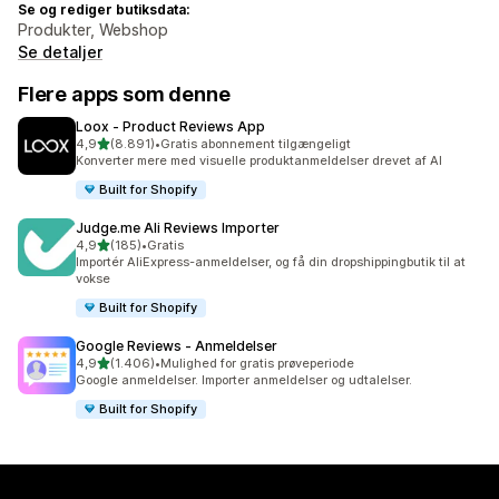
Se og rediger butiksdata:
Produkter, Webshop
Se detaljer
Flere apps som denne
Loox ‑ Product Reviews App
ud af 5 stjerner
4,9
(8.891)
•
Gratis abonnement tilgængeligt
8891 anmeldelser i alt
Konverter mere med visuelle produktanmeldelser drevet af AI
Built for Shopify
Judge.me Ali Reviews Importer
ud af 5 stjerner
4,9
(185)
•
Gratis
185 anmeldelser i alt
Importér AliExpress-anmeldelser, og få din dropshippingbutik til at
vokse
Built for Shopify
Google Reviews ‑ Anmeldelser
ud af 5 stjerner
4,9
(1.406)
•
Mulighed for gratis prøveperiode
1406 anmeldelser i alt
Google anmeldelser. Importer anmeldelser og udtalelser.
Built for Shopify