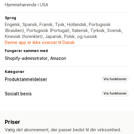
Hjemmehørende i USA
Sprog
Engelsk, Spansk, Fransk, Tysk, Hollandsk, Portugisisk
(Brasilien), Portugisisk (Portugal), Italiensk, Tyrkisk, Svensk,
Kinesisk (forenklet), Japansk, Polsk, og russisk
Denne app er ikke oversat til Dansk
Fungerer sammen med
Shopify-administrator
Amazon
Kategorier
Produktanmeldelser
Vis funktioner
Visningsindstillinger
Socialt bevis
Vis funktioner
Kundeudtalelser
Stjernebedømmelser
Badges
Indholdstyper
Karruseller
Gitterlayout
Resumé af anmeldelser
Anmeldelser
Udvidede kodestykker
Priser
Visningsindstillinger
Metoder til indsamling af anmeldelser
Vælg det abonnement, der passer bedst til din virksomhed.
Antal anmeldelser
Flere sprog
Tilpassede layouts