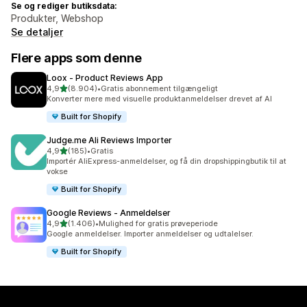
Se og rediger butiksdata:
Produkter, Webshop
Se detaljer
Flere apps som denne
Loox ‑ Product Reviews App
ud af 5 stjerner
4,9
(8.904)
•
Gratis abonnement tilgængeligt
8904 anmeldelser i alt
Konverter mere med visuelle produktanmeldelser drevet af AI
Built for Shopify
Judge.me Ali Reviews Importer
ud af 5 stjerner
4,9
(185)
•
Gratis
185 anmeldelser i alt
Importér AliExpress-anmeldelser, og få din dropshippingbutik til at
vokse
Built for Shopify
Google Reviews ‑ Anmeldelser
ud af 5 stjerner
4,9
(1.406)
•
Mulighed for gratis prøveperiode
1406 anmeldelser i alt
Google anmeldelser. Importer anmeldelser og udtalelser.
Built for Shopify