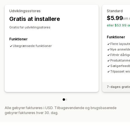
Import og eksport
Analyser
Udviklingssstores
Standard
$5.99
Gratis at installere
Engagementssporing
om 
eller $53.99 o
Gratis for udviklingsstores
Funktioner
Funktioner
Flere layou
Ubegrænsede funktioner
Nye anmelde
Filtrér dårl
Produktanme
Sælgerfeed
Tilpasset wi
7-dages grati
Alle gebyrer faktureres i USD. Tilbagevendende og brugsbaserede
gebyrer faktureres hver 30. dag.