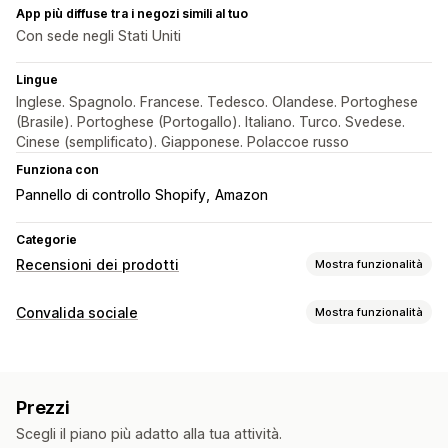
App più diffuse tra i negozi simili al tuo
Con sede negli Stati Uniti
Lingue
Inglese. Spagnolo. Francese. Tedesco. Olandese. Portoghese
(Brasile). Portoghese (Portogallo). Italiano. Turco. Svedese.
Cinese (semplificato). Giapponese. Polaccoe russo
Funziona con
Pannello di controllo Shopify
Amazon
Categorie
Recensioni dei prodotti
Mostra funzionalità
Opzioni di visualizzazione
Convalida sociale
Mostra funzionalità
Testimonianze
Valutazioni in stelle
Badge
Caroselli
Tipi di contenuti
Layout a griglia
Recensioni in sintesi
Rich snippet
Recensioni
Modalità di raccolta recensioni
Prezzi
Opzioni di visualizzazione
Importazione ed esportazione
Scegli il piano più adatto alla tua attività.
Numero di recensioni
Multilingua
Layout personalizzati