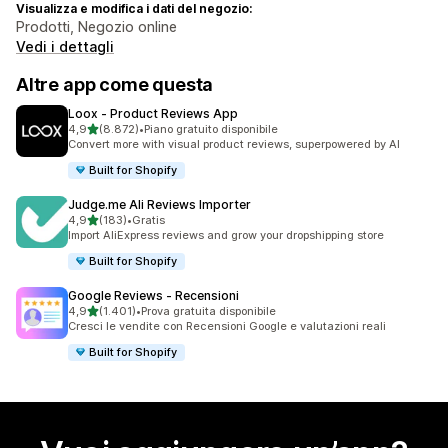
Visualizza e modifica i dati del negozio:
Prodotti, Negozio online
Vedi i dettagli
Altre app come questa
Loox ‑ Product Reviews App
stelle su 5
4,9
(8.872)
•
Piano gratuito disponibile
8872 recensioni totali
Convert more with visual product reviews, superpowered by AI
Built for Shopify
Judge.me Ali Reviews Importer
stelle su 5
4,9
(183)
•
Gratis
183 recensioni totali
Import AliExpress reviews and grow your dropshipping store
Built for Shopify
Google Reviews ‑ Recensioni
stelle su 5
4,9
(1.401)
•
Prova gratuita disponibile
1401 recensioni totali
Cresci le vendite con Recensioni Google e valutazioni reali
Built for Shopify