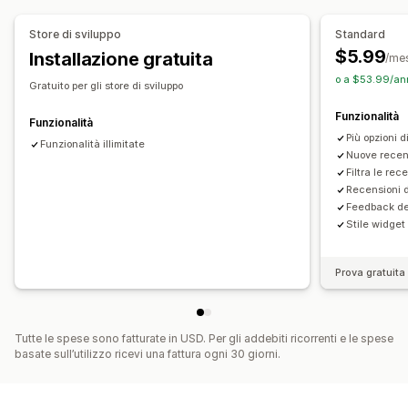
Analisi
Store di sviluppo
Standard
$5.99
Installazione gratuita
Monitoraggio del coinvolgimento
/me
o a $53.99/an
Gratuito per gli store di sviluppo
Funzionalità
Funzionalità
Più opzioni d
Funzionalità illimitate
Nuove recen
Filtra le re
Recensioni d
Feedback dei
Stile widget
Prova gratuita 
Tutte le spese sono fatturate in USD. Per gli addebiti ricorrenti e le spese
basate sull’utilizzo ricevi una fattura ogni 30 giorni.