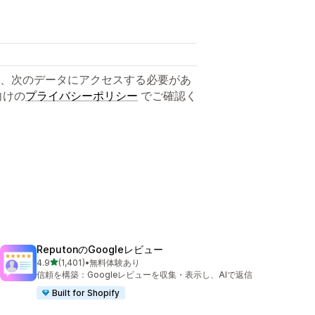
、次のデータにアクセスする必要があ
向けの
プライバシーポリシー
でご確認く
ReputonのGoogleレビュー
5つ星中
4.9
(1,401)
•
無料体験あり
合計レビュー数：1401件
信頼を構築：Googleレビューを収集・表示し、AIで返信
Built for Shopify