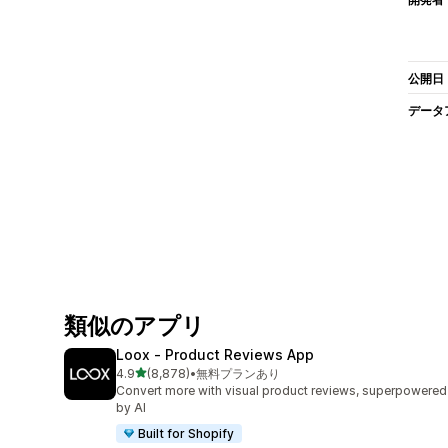
公開日
データ
類似のアプリ
Loox ‑ Product Reviews App
5つ星中
4.9
(8,878)
•
無料プランあり
合計レビュー数：8878件
Convert more with visual product reviews, superpowered
by AI
Built for Shopify