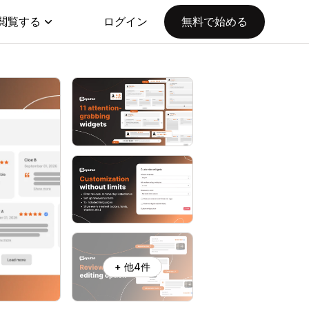
閲覧する
ログイン
無料で始める
+ 他4件