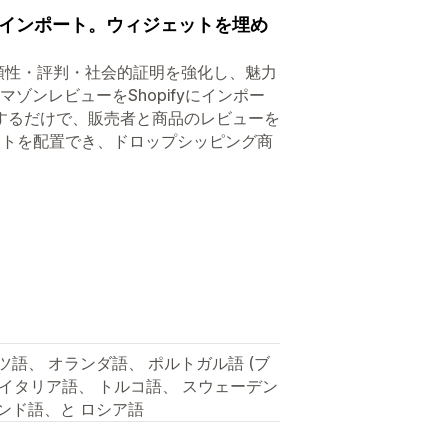
インポート。ウィジェットを埋め
の信頼性・評判・社会的証明を強化し、魅力
ンレビューをShopifyにインポー
するだけで、販売者と商品のレビューを
ェットを配置でき、ドロップシッピング商
ツ語、 オランダ語、 ポルトガル語 (ブ
、 イタリア語、 トルコ語、 スウェーデン
ランド語、と ロシア語