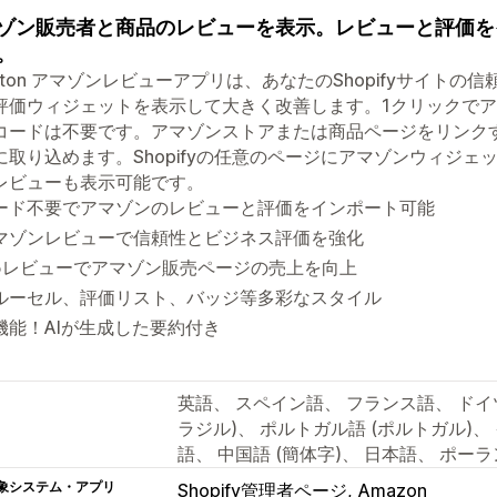
ゾン販売者と商品のレビューを表示。レビューと評価を
。
puton アマゾンレビューアプリは、あなたのShopifyサイト
評価ウィジェットを表示して大きく改善します。1クリックでアマゾ
コードは不要です。アマゾンストアまたは商品ページをリンク
に取り込めます。Shopifyの任意のページにアマゾンウィジ
レビューも表示可能です。
ード不要でアマゾンのレビューと評価をインポート可能
マゾンレビューで信頼性とビジネス評価を強化
5レビューでアマゾン販売ページの売上を向上
ルーセル、評価リスト、バッジ等多彩なスタイル
機能！AIが生成した要約付き
英語、 スペイン語、 フランス語、 ドイ
ラジル)、 ポルトガル語 (ポルトガル)
語、 中国語 (簡体字)、 日本語、 ポー
象システム・アプリ
Shopify管理者ページ
Amazon