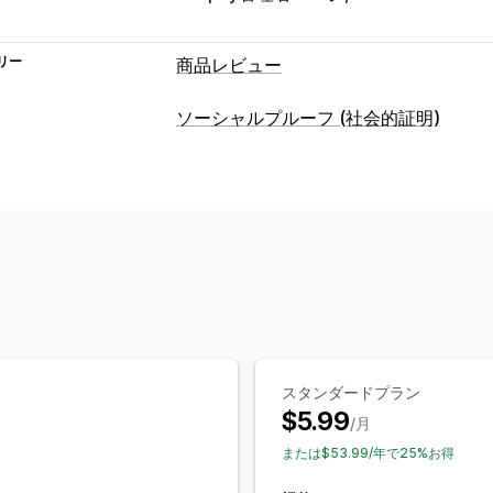
リー
商品レビュー
表示オプション
ソーシャルプルーフ (社会的証明)
テスティモニアル
星評価
バッジ
カル
コンテンツタイプ
レビューサマリー
リッチスニペット
レビュー
レビューの収集方法
表示オプション
インポートとエクスポート
レビュー件数
複数言語
カスタムレイ
分析
エンゲージメント追跡
スタンダードプラン
$5.99
/月
または$53.99/年で25%お得