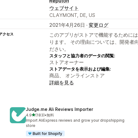
Reputon
ウェブサイト
CLAYMONT, DE, US
2021年4月26日 ·
変更ログ
アクセス
このアプリがストアで機能するためには
ります。 その理由については、開発者
ださい。
スタッフと協力者のデータの閲覧:
ストアオーナー
ストアデータを表示および編集:
商品、 オンラインストア
詳細を見る
Judge.me Ali Reviews Importer
5つ星中
4.9
(183)
•
無料
合計レビュー数：183件
Import AliExpress reviews and grow your dropshipping
store
Built for Shopify