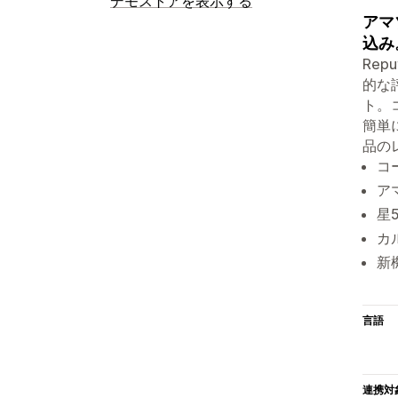
デモストアを表示する
アマ
込み
Re
的な
ト。
簡単
品の
コ
ア
星
カ
新
言語
連携対